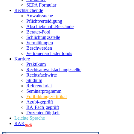
SEPA Formular
Rechtsuchende
Anwaltssuche
Pflichtverteidigung
Abschiebehaft-Beistände
Berater-Pool
Schlichtungsstelle
Vermittlungen
Beschwerden
Vertrauensschadenfonds
Karriere
Praktikum
Rechtsanwalts­fachangestellte
Rechtsfachwirte
Studium
Referendariat
Seminarprogramm
Fortbildungszertifikat
Azubi-geprüft
RA-Fach-geprüft
Dozententätigkeit
Leichte Sprache
RAK
tuell