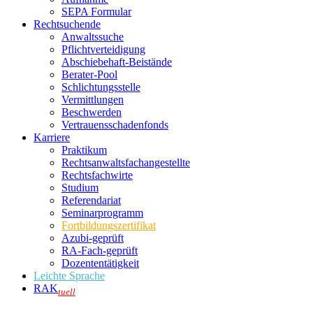
SEPA Formular
Rechtsuchende
Anwaltssuche
Pflichtverteidigung
Abschiebehaft-Beistände
Berater-Pool
Schlichtungsstelle
Vermittlungen
Beschwerden
Vertrauensschadenfonds
Karriere
Praktikum
Rechtsanwalts­fachangestellte
Rechtsfachwirte
Studium
Referendariat
Seminarprogramm
Fortbildungszertifikat
Azubi-geprüft
RA-Fach-geprüft
Dozententätigkeit
Leichte Sprache
RAK
tuell