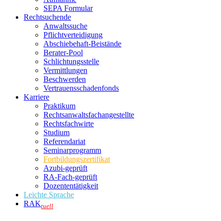
SEPA Formular
Rechtsuchende
Anwaltssuche
Pflichtverteidigung
Abschiebehaft-Beistände
Berater-Pool
Schlichtungsstelle
Vermittlungen
Beschwerden
Vertrauensschadenfonds
Karriere
Praktikum
Rechtsanwalts­fachangestellte
Rechtsfachwirte
Studium
Referendariat
Seminarprogramm
Fortbildungszertifikat
Azubi-geprüft
RA-Fach-geprüft
Dozententätigkeit
Leichte Sprache
RAK
tuell