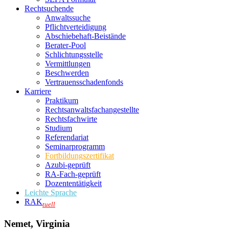
Rechtsuchende
Anwaltssuche
Pflichtverteidigung
Abschiebehaft-Beistände
Berater-Pool
Schlichtungsstelle
Vermittlungen
Beschwerden
Vertrauensschadenfonds
Karriere
Praktikum
Rechtsanwalts­fachangestellte
Rechtsfachwirte
Studium
Referendariat
Seminarprogramm
Fortbildungszertifikat
Azubi-geprüft
RA-Fach-geprüft
Dozententätigkeit
Leichte Sprache
RAK
tuell
Nemet, Virginia