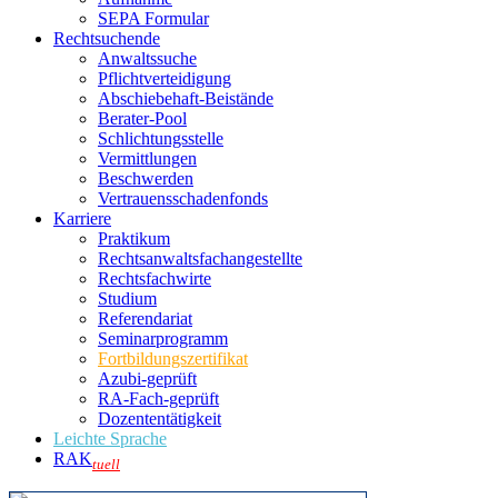
SEPA Formular
Rechtsuchende
Anwaltssuche
Pflichtverteidigung
Abschiebehaft-Beistände
Berater-Pool
Schlichtungsstelle
Vermittlungen
Beschwerden
Vertrauensschadenfonds
Karriere
Praktikum
Rechtsanwalts­fachangestellte
Rechtsfachwirte
Studium
Referendariat
Seminarprogramm
Fortbildungszertifikat
Azubi-geprüft
RA-Fach-geprüft
Dozententätigkeit
Leichte Sprache
RAK
tuell