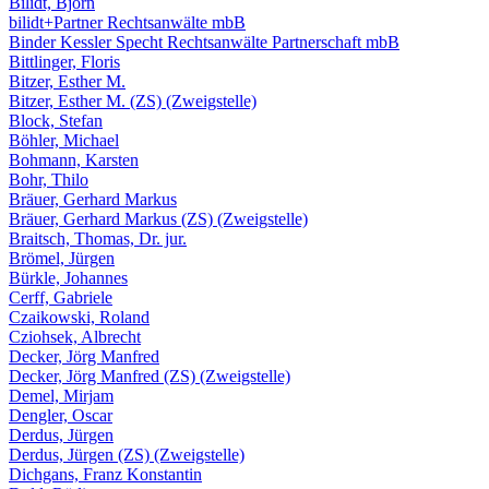
Bilidt, Björn
bilidt+Partner Rechtsanwälte mbB
Binder Kessler Specht Rechtsanwälte Partnerschaft mbB
Bittlinger, Floris
Bitzer, Esther M.
Bitzer, Esther M. (ZS) (Zweigstelle)
Block, Stefan
Böhler, Michael
Bohmann, Karsten
Bohr, Thilo
Bräuer, Gerhard Markus
Bräuer, Gerhard Markus (ZS) (Zweigstelle)
Braitsch, Thomas, Dr. jur.
Brömel, Jürgen
Bürkle, Johannes
Cerff, Gabriele
Czaikowski, Roland
Cziohsek, Albrecht
Decker, Jörg Manfred
Decker, Jörg Manfred (ZS) (Zweigstelle)
Demel, Mirjam
Dengler, Oscar
Derdus, Jürgen
Derdus, Jürgen (ZS) (Zweigstelle)
Dichgans, Franz Konstantin