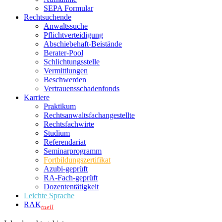
SEPA Formular
Rechtsuchende
Anwaltssuche
Pflichtverteidigung
Abschiebehaft-Beistände
Berater-Pool
Schlichtungsstelle
Vermittlungen
Beschwerden
Vertrauensschadenfonds
Karriere
Praktikum
Rechtsanwalts­fachangestellte
Rechtsfachwirte
Studium
Referendariat
Seminarprogramm
Fortbildungszertifikat
Azubi-geprüft
RA-Fach-geprüft
Dozententätigkeit
Leichte Sprache
RAK
tuell