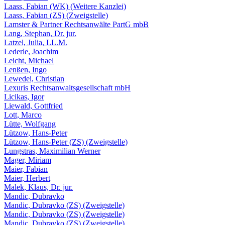
Laass, Fabian (WK) (Weitere Kanzlei)
Laass, Fabian (ZS) (Zweigstelle)
Lamster & Partner Rechtsanwälte PartG mbB
Lang, Stephan, Dr. jur.
Latzel, Julia, LL.M.
Lederle, Joachim
Leicht, Michael
Lenßen, Ingo
Lewedei, Christian
Lexuris Rechtsanwaltsgesellschaft mbH
Licikas, Igor
Liewald, Gottfried
Lott, Marco
Lütte, Wolfgang
Lützow, Hans-Peter
Lützow, Hans-Peter (ZS) (Zweigstelle)
Lungstras, Maximilian Werner
Mager, Miriam
Maier, Fabian
Maier, Herbert
Malek, Klaus, Dr. jur.
Mandic, Dubravko
Mandic, Dubravko (ZS) (Zweigstelle)
Mandic, Dubravko (ZS) (Zweigstelle)
Mandic, Dubravko (ZS) (Zweigstelle)