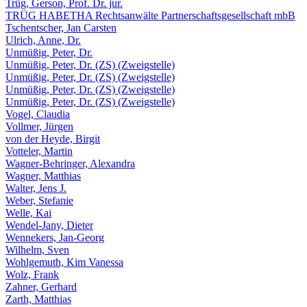
Trüg, Gerson, Prof. Dr. jur.
TRÜG HABETHA Rechtsanwälte Partnerschaftsgesellschaft mbB
Tschentscher, Jan Carsten
Ulrich, Anne, Dr.
Unmüßig, Peter, Dr.
Unmüßig, Peter, Dr. (ZS) (Zweigstelle)
Unmüßig, Peter, Dr. (ZS) (Zweigstelle)
Unmüßig, Peter, Dr. (ZS) (Zweigstelle)
Unmüßig, Peter, Dr. (ZS) (Zweigstelle)
Vogel, Claudia
Vollmer, Jürgen
von der Heyde, Birgit
Votteler, Martin
Wagner-Behringer, Alexandra
Wagner, Matthias
Walter, Jens J.
Weber, Stefanie
Welle, Kai
Wendel-Jany, Dieter
Wennekers, Jan-Georg
Wilhelm, Sven
Wohlgemuth, Kim Vanessa
Wolz, Frank
Zahner, Gerhard
Zarth, Matthias