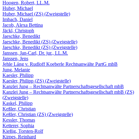
Hoogen, Robert, LL.M.
Huber, Michael
Huber, Michael (ZS) (Zweigstelle)
Imbach, Daniel
Jacob, Alexa Bettina
Jäckl, Christoph
Jaeschke, Benedikt
Jaeschke, Benedikt (ZS) (Zweigstelle)
Jaeschke, Benedikt (ZS) (Zweigstelle)
Janssen, Jan-Carl, Dr. jur., LL.M.
Janssen, Jens
Jehle Láng v. Rudloff Koeberle Rechtsanwälte PartG mbB
Jung, Melanie
Kaesler, Philipp
Kaesler, Philipp (ZS) (Zweigstelle)
Kanzlei Jung – Rechtsanwälte Partnerschaftsgesellschaft mbB
Kanzlei Jung – Rechtsanwälte Partnerschaftsgesellschaft mbB (ZS)
(Zweigstelle)
Kaskel, Philipp
Keßler, Christian
Keßler, Christian (ZS) (Zweigstelle)
Kessler, Thomas
Ketterer, Sophia
Kießig, Torsten-Rolf
Kirpes, Reinhard