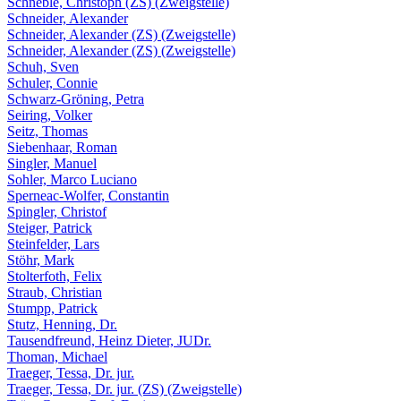
Schneble, Christoph (ZS) (Zweigstelle)
Schneider, Alexander
Schneider, Alexander (ZS) (Zweigstelle)
Schneider, Alexander (ZS) (Zweigstelle)
Schuh, Sven
Schuler, Connie
Schwarz-Gröning, Petra
Seiring, Volker
Seitz, Thomas
Siebenhaar, Roman
Singler, Manuel
Sohler, Marco Luciano
Sperneac-Wolfer, Constantin
Spingler, Christof
Steiger, Patrick
Steinfelder, Lars
Stöhr, Mark
Stolterfoth, Felix
Straub, Christian
Stumpp, Patrick
Stutz, Henning, Dr.
Tausendfreund, Heinz Dieter, JUDr.
Thoman, Michael
Traeger, Tessa, Dr. jur.
Traeger, Tessa, Dr. jur. (ZS) (Zweigstelle)