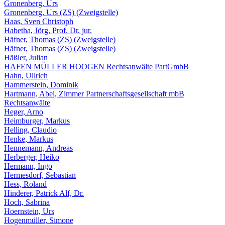
Gronenberg, Urs
Gronenberg, Urs (ZS) (Zweigstelle)
Haas, Sven Christoph
Habetha, Jörg, Prof. Dr. jur.
Häfner, Thomas (ZS) (Zweigstelle)
Häfner, Thomas (ZS) (Zweigstelle)
Häßler, Julian
HAFEN MÜLLER HOOGEN Rechtsanwälte PartGmbB
Hahn, Ullrich
Hammerstein, Dominik
Hartmann, Abel, Zimmer Partnerschaftsgesellschaft mbB
Rechtsanwälte
Heger, Arno
Heimburger, Markus
Helling, Claudio
Henke, Markus
Hennemann, Andreas
Herberger, Heiko
Hermann, Ingo
Hermesdorf, Sebastian
Hess, Roland
Hinderer, Patrick Alf, Dr.
Hoch, Sabrina
Hoernstein, Urs
Hogenmüller, Simone