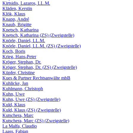
Kirtsidis, Lazaros, LL.M.
Kläden, Kerstin
Klök, Klaus
Knapp, André
Knaub, Brigitte
Knetsch, Katharina
Knetsch, Katharina (ZS) (Zweigstelle)
Knörle, Daniel, LL.M.
Knörle, Daniel, LL.M. (ZS) (Zweigstelle)
Koch, Boris
Krieg, Hans-Peter
Kröger, Stephan, Dr.
Kröger, Stephan, Dr. (ZS) (Zweigstelle)
Küpfer, Christine
Kues & Partner Rechtsanwälte mbB
Kuhlicke, Jan
Kuhlmann, Christoph
Kuhn, Uwe
Kuhn, Uwe (ZS) (Zweigstelle)
Kuld, Klaus
Kuld, Klaus (ZS) (Zweigstelle)
Kutschera, Marc
Kutschera, Marc (ZS) (Zweigstelle)
La Malfa, Claudio
Laass, Fabian