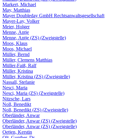
Markert, Michael
May, Matthias
Mayer Doubleday GmbH Rechtsanwaltsgesellschaft
Mayer-Lay, Volker
Meier, Holger
Menne, Antje
Menne, Antje (ZS) (Zweigstelle)
Moos, Klaus
Moos, Michael
Müller, Bernd
Müller, Clemens Matthias
Müller-Faiß, Ralf
Müller, Kristina
Müller, Kristina (ZS) (Zweigstelle)
Nassall, Stefanie
Nesci, Maria
Nesci, Maria (ZS) (Zweigstelle)
Nitzsche, Lars
Noll, Benedikt
Noll, Benedikt (ZS) (Zweigstelle)
Oberländer, Anwar
Oberländer, Anwar (ZS) (Zweigstelle)
Oberländer, Anwar (ZS) (Zweigstelle)
Oetjen, Kerstin
Olt, Gunther, Dr.