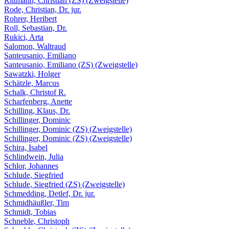
Rittmann, Christian (ZS) (Zweigstelle)
Rode, Christian, Dr. jur.
Rohrer, Heribert
Roll, Sebastian, Dr.
Rukici, Arta
Salomon, Waltraud
Santeusanio, Emiliano
Santeusanio, Emiliano (ZS) (Zweigstelle)
Sawatzki, Holger
Schätzle, Marcus
Schalk, Christof R.
Scharfenberg, Anette
Schilling, Klaus, Dr.
Schillinger, Dominic
Schillinger, Dominic (ZS) (Zweigstelle)
Schillinger, Dominic (ZS) (Zweigstelle)
Schira, Isabel
Schlindwein, Julia
Schlor, Johannes
Schlude, Siegfried
Schlude, Siegfried (ZS) (Zweigstelle)
Schmedding, Detlef, Dr. jur.
Schmidhäußler, Tim
Schmidt, Tobias
Schneble, Christoph