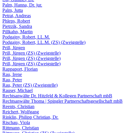
Palm, Hanna, Dr. jur.
Palm, Jutta
Petrat, Andreas
Phleps, Robert
Pietrzik, Sandra
Pillkahn, Martin
Podgajny, Robert, LL.M.
Podgajny, Robert, LL.M. (ZS) (Zweigstelle)
Prill, Jürgen
Prill, Jürgen (ZS) (Zweigstelle)
Prill, Jürgen (ZS) (Zweigstelle)
Prill, Jürgen (ZS) (Zweigstelle)
Rappaport, Florian
Rau, Irene
Rau, Peter
Rau, Peter (ZS) (Zweigstelle)
Rauser, Michael
Rechtsanwälte Dr. Hitzfeld & Kollegen Partnerschaft mbB
Rechtsanwälte Thoma | Spingler Partnerschaftsgesellschaft mbB
Reents, Christian
Reichert, Wolfgang
Rinklin, Philipp Christian, Dr.
Rischau, Viola
Rittmann, Christian