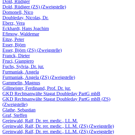
Dold, Rüdiger
Dold, Rüdiger (ZS) (Zweigstelle)
Domonell, Nico
Doubleday, Nicolas, Dr.
Eberz, Vera
Eckhardt, Hans Joachim
Efimow, Waldemar
Eitze, Peter
Esser, Björn
Esser, Björn (ZS) (Zweigstelle)
Franck, Dieter
Fruci, Gianpiero
Fuchs, Sylvia, Dr. jur.
Furmaniak, Angela
Furmaniak, Angela (ZS) (Zweigstelle)
Gammelin, Magnus
Gillmeister, Ferdinand, Prof. Dr. jur.
GKD Rechtsanwälte Stagat Doubleday PartG mbB
GKD Rechtsanwälte Stagat Doubleday PartG mbB (ZS)
(Zweigstelle)
Glathe, Sebastian
Graf, Steffen
Greinwald, Ralf, Dr. rer. medic., LL.M.
Greinwald, Ralf, Dr. rer. medic., LL.M. (ZS) (Zweigstelle)
Greinwald, Ralf, Dr. rer. medic., LL.M. (ZS) (Zweigstelle)