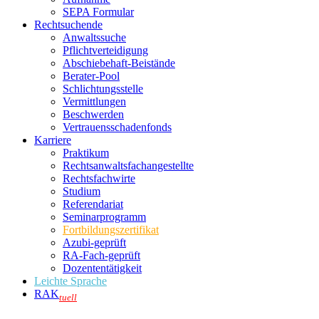
SEPA Formular
Rechtsuchende
Anwaltssuche
Pflichtverteidigung
Abschiebehaft-Beistände
Berater-Pool
Schlichtungsstelle
Vermittlungen
Beschwerden
Vertrauensschadenfonds
Karriere
Praktikum
Rechtsanwalts­fachangestellte
Rechtsfachwirte
Studium
Referendariat
Seminarprogramm
Fortbildungszertifikat
Azubi-geprüft
RA-Fach-geprüft
Dozententätigkeit
Leichte Sprache
RAK
tuell