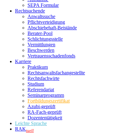
SEPA Formular
Rechtsuchende
Anwaltssuche
Pflichtverteidigung
Abschiebehaft-Beistände
Berater-Pool
Schlichtungsstelle
Vermittlungen
Beschwerden
Vertrauensschadenfonds
Karriere
Praktikum
Rechtsanwalts­fachangestellte
Rechtsfachwirte
Studium
Referendariat
Seminarprogramm
Fortbildungszertifikat
Azubi-geprüft
RA-Fach-geprüft
Dozententätigkeit
Leichte Sprache
RAK
tuell