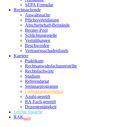
SEPA Formular
Rechtsuchende
Anwaltssuche
Pflichtverteidigung
Abschiebehaft-Beistände
Berater-Pool
Schlichtungsstelle
Vermittlungen
Beschwerden
Vertrauensschadenfonds
Karriere
Praktikum
Rechtsanwalts­fachangestellte
Rechtsfachwirte
Studium
Referendariat
Seminarprogramm
Fortbildungszertifikat
Azubi-geprüft
RA-Fach-geprüft
Dozententätigkeit
Leichte Sprache
RAK
tuell