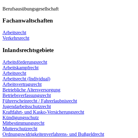
Berufsausübungsgesellschaft
Fachanwaltschaften
Arbeitsrecht
Verkehrsrecht
Inlandsrechtsgebiete
Arbeitsförderungsrecht
Arbeitskampfrecht
Arbeitsrecht
Arbeitsrecht (Individual)
Arbeitsvertragsrecht
Betriebliche Altersversorgung
Betriebsverfassungsrecht
Führerscheinrecht / Fahrerlaubnisrecht
Jugendarbeitsschutzrecht
Kraftfahrt- und Kasko-Versicherungsrecht
Kündigungsschutz
Mitbestimmungsrecht
Mutterschutzrecht
Ordnungswidrigkeitenverfahrens- und Bußgeldrecht