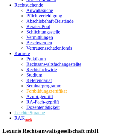
Rechtsuchende
Anwaltssuche
Pflichtverteidigung
Abschiebehaft-Beistände
Berater-Pool
Schlichtungsstelle
Vermittlungen
Beschwerden
Vertrauensschadenfonds
Karriere
Praktikum
Rechtsanwalts­fachangestellte
Rechtsfachwirte
Studium
Referendariat
Seminarprogramm
Fortbildungszertifikat
Azubi-geprüft
RA-Fach-geprüft
Dozententätigkeit
Leichte Sprache
RAK
tuell
Lexuris Rechtsanwaltsgesellschaft mbH