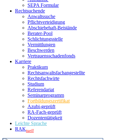
SEPA Formular
Rechtsuchende
Anwaltssuche
Pflichtverteidigung
Abschiebehaft-Beistände
Berater-Pool
Schlichtungsstelle
Vermittlungen
Beschwerden
Vertrauensschadenfonds
Karriere
Praktikum
Rechtsanwalts­fachangestellte
Rechtsfachwirte
Studium
Referendariat
Seminarprogramm
Fortbildungszertifikat
Azubi-geprüft
RA-Fach-geprüft
Dozententätigkeit
Leichte Sprache
RAK
tuell