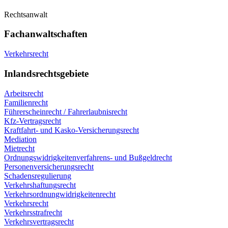
Rechtsanwalt
Fachanwaltschaften
Verkehrsrecht
Inlandsrechtsgebiete
Arbeitsrecht
Familienrecht
Führerscheinrecht / Fahrerlaubnisrecht
Kfz-Vertragsrecht
Kraftfahrt- und Kasko-Versicherungsrecht
Mediation
Mietrecht
Ordnungswidrigkeitenverfahrens- und Bußgeldrecht
Personenversicherungsrecht
Schadensregulierung
Verkehrshaftungsrecht
Verkehrsordnungwidrigkeitenrecht
Verkehrsrecht
Verkehrsstrafrecht
Verkehrsvertragsrecht