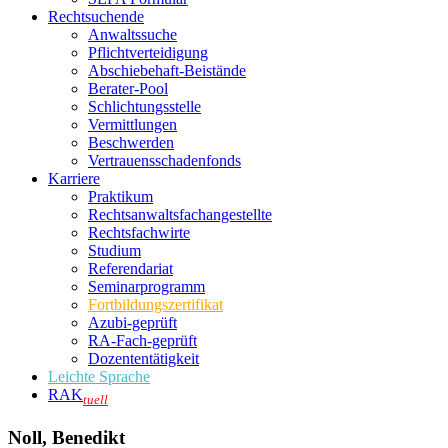
Rechtsuchende
Anwaltssuche
Pflichtverteidigung
Abschiebehaft-Beistände
Berater-Pool
Schlichtungsstelle
Vermittlungen
Beschwerden
Vertrauensschadenfonds
Karriere
Praktikum
Rechtsanwalts­fachangestellte
Rechtsfachwirte
Studium
Referendariat
Seminarprogramm
Fortbildungszertifikat
Azubi-geprüft
RA-Fach-geprüft
Dozententätigkeit
Leichte Sprache
RAK
tuell
Noll, Benedikt