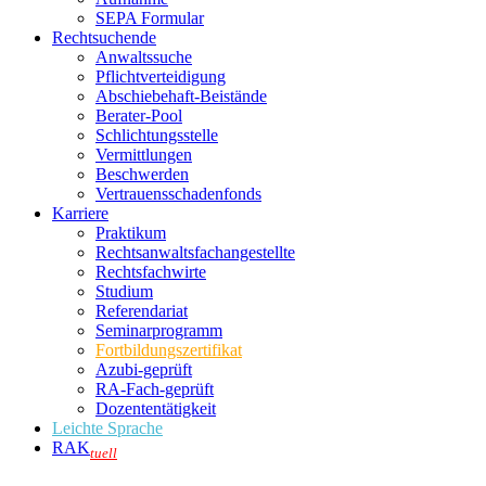
SEPA Formular
Rechtsuchende
Anwaltssuche
Pflichtverteidigung
Abschiebehaft-Beistände
Berater-Pool
Schlichtungsstelle
Vermittlungen
Beschwerden
Vertrauensschadenfonds
Karriere
Praktikum
Rechtsanwalts­fachangestellte
Rechtsfachwirte
Studium
Referendariat
Seminarprogramm
Fortbildungszertifikat
Azubi-geprüft
RA-Fach-geprüft
Dozententätigkeit
Leichte Sprache
RAK
tuell