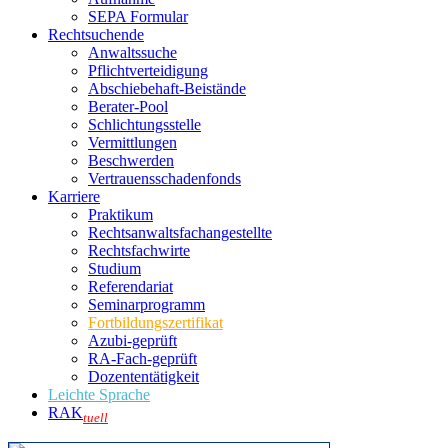
SEPA Formular
Rechtsuchende
Anwaltssuche
Pflichtverteidigung
Abschiebehaft-Beistände
Berater-Pool
Schlichtungsstelle
Vermittlungen
Beschwerden
Vertrauensschadenfonds
Karriere
Praktikum
Rechtsanwalts­fachangestellte
Rechtsfachwirte
Studium
Referendariat
Seminarprogramm
Fortbildungszertifikat
Azubi-geprüft
RA-Fach-geprüft
Dozententätigkeit
Leichte Sprache
RAK
tuell