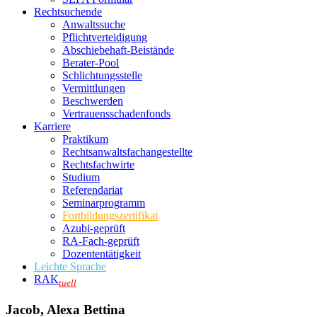
Rechtsuchende
Anwaltssuche
Pflichtverteidigung
Abschiebehaft-Beistände
Berater-Pool
Schlichtungsstelle
Vermittlungen
Beschwerden
Vertrauensschadenfonds
Karriere
Praktikum
Rechtsanwalts­fachangestellte
Rechtsfachwirte
Studium
Referendariat
Seminarprogramm
Fortbildungszertifikat
Azubi-geprüft
RA-Fach-geprüft
Dozententätigkeit
Leichte Sprache
RAK
tuell
Jacob, Alexa Bettina