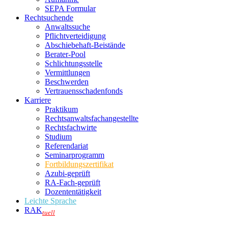
SEPA Formular
Rechtsuchende
Anwaltssuche
Pflichtverteidigung
Abschiebehaft-Beistände
Berater-Pool
Schlichtungsstelle
Vermittlungen
Beschwerden
Vertrauensschadenfonds
Karriere
Praktikum
Rechtsanwalts­fachangestellte
Rechtsfachwirte
Studium
Referendariat
Seminarprogramm
Fortbildungszertifikat
Azubi-geprüft
RA-Fach-geprüft
Dozententätigkeit
Leichte Sprache
RAK
tuell