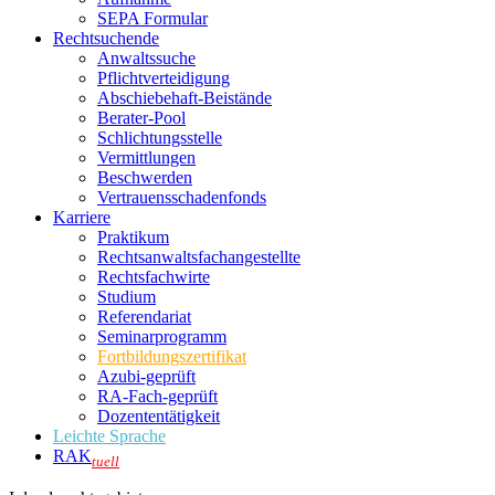
SEPA Formular
Rechtsuchende
Anwaltssuche
Pflichtverteidigung
Abschiebehaft-Beistände
Berater-Pool
Schlichtungsstelle
Vermittlungen
Beschwerden
Vertrauensschadenfonds
Karriere
Praktikum
Rechtsanwalts­fachangestellte
Rechtsfachwirte
Studium
Referendariat
Seminarprogramm
Fortbildungszertifikat
Azubi-geprüft
RA-Fach-geprüft
Dozententätigkeit
Leichte Sprache
RAK
tuell