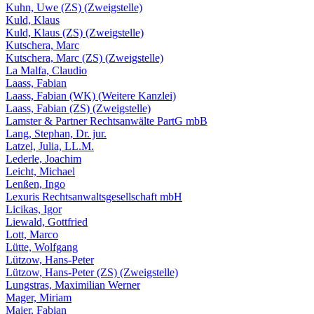
Kuhn, Uwe (ZS) (Zweigstelle)
Kuld, Klaus
Kuld, Klaus (ZS) (Zweigstelle)
Kutschera, Marc
Kutschera, Marc (ZS) (Zweigstelle)
La Malfa, Claudio
Laass, Fabian
Laass, Fabian (WK) (Weitere Kanzlei)
Laass, Fabian (ZS) (Zweigstelle)
Lamster & Partner Rechtsanwälte PartG mbB
Lang, Stephan, Dr. jur.
Latzel, Julia, LL.M.
Lederle, Joachim
Leicht, Michael
Lenßen, Ingo
Lexuris Rechtsanwaltsgesellschaft mbH
Licikas, Igor
Liewald, Gottfried
Lott, Marco
Lütte, Wolfgang
Lützow, Hans-Peter
Lützow, Hans-Peter (ZS) (Zweigstelle)
Lungstras, Maximilian Werner
Mager, Miriam
Maier, Fabian