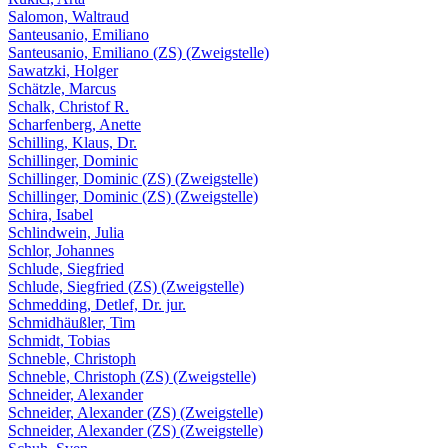
Salomon, Waltraud
Santeusanio, Emiliano
Santeusanio, Emiliano (ZS) (Zweigstelle)
Sawatzki, Holger
Schätzle, Marcus
Schalk, Christof R.
Scharfenberg, Anette
Schilling, Klaus, Dr.
Schillinger, Dominic
Schillinger, Dominic (ZS) (Zweigstelle)
Schillinger, Dominic (ZS) (Zweigstelle)
Schira, Isabel
Schlindwein, Julia
Schlor, Johannes
Schlude, Siegfried
Schlude, Siegfried (ZS) (Zweigstelle)
Schmedding, Detlef, Dr. jur.
Schmidhäußler, Tim
Schmidt, Tobias
Schneble, Christoph
Schneble, Christoph (ZS) (Zweigstelle)
Schneider, Alexander
Schneider, Alexander (ZS) (Zweigstelle)
Schneider, Alexander (ZS) (Zweigstelle)