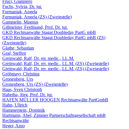
Fruci, Gianpiero
Fuchs, Sylvia, Dr. jur.
Furmaniak, Angela
Furmaniak, Angela (ZS) (Zweigstelle)
Gammelin, Magnus
Gillmeister, Ferdinand, Prof. Dr. jur.
GKD Rechtsanwälte Stagat Doubleday PartG mbB
GKD Rechtsanwälte Stagat Doubleday PartG mbB (ZS)
(Zweigstelle)
Glathe, Sebastian
Graf, Steffen
Greinwald, Ralf, Dr. rer. medic., LL.M.
Greinwald, Ralf, Dr. rer. medic., LL.M. (ZS) (Zweigstelle)
Greinwald, Ralf, Dr. rer. medic., LL.M. (ZS) (Zweigstelle)
Gröbmayr, Christina
Gronenberg, Urs
Gronenberg, Urs (ZS) (Zweigstelle)
Haas, Sven Christoph
Habetha, Jörg, Prof. Dr. jur.
HAFEN MÜLLER HOOGEN Rechtsanwälte PartGmbB
Hahn, Ullrich
Hammerstein, Dominik
Hartmann, Abel, Zimmer Partnerschaftsgesellschaft mbB
Rechtsanwälte
Heger, Arno