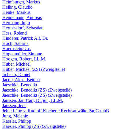
Heimburger, Markus
Helling, Claudio
Henke, Markus
Hennemann, Andreas
Hermann, Ingo
Hermesdorf, Sebastian
Hess, Roland
Hinderer, Patrick Alf, Dr.
Hoch, Sabrina
Hoernstein, Urs
Hogenmüller, Simone
Hoogen, Robert, LL.M.
Huber, Michael
Huber, Michael (ZS) (Zweigstelle)
Imbach, Daniel
Jacob, Alexa Bettina
Jaeschke, Benedikt
Jaeschke, Benedikt (ZS) (Zweigstelle)
Jaeschke, Benedikt (ZS) (Zweigstelle)
Janssen, Jan-Carl, Dr. jur., LL.M.
Janssen, Jens
Jehle Láng v. Rudloff Koeberle Rechtsanwälte PartG mbB
Jung, Melanie
Kaesler, Philipp
Kaesler, Philipp (ZS) (Zweigstelle)