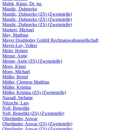
Malek, Klaus, Dr. jur.
Mandic, Dubravko
Mandic, Dubravko (ZS) (Zweigstelle)
Mandic, Dubravko (ZS) (Zweigstelle)
Mandic, Dubravko (ZS) (Zweigstelle)
Markert, Michael
May, Matthias
Mayer Doubleday GmbH Rechtsanwaltsgesellschaft
Mayer-Lay, Volker
Meier, Holger
Menne, Antje
Menne, Antje (ZS) (Zweigstelle)
Moos, Klaus
Moos, Michael
Müller, Bernd
Müller, Clemens Matthias
Müller, Kristina
Müller, Kristina (ZS) (Zweigstelle)
Nassall, Stefanie
Nitzsche, Lars
Noll, Benedikt
Noll, Benedikt (ZS) (Zweigstelle)
Oberländer, Anwar
Oberländer, Anwar (ZS) (Zweigstelle)
Oberländer, Anwar (ZS) (Zweigstelle)