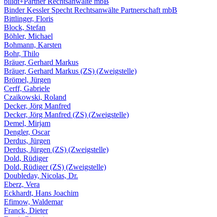
bilidt+Partner Rechtsanwälte mbB
Binder Kessler Specht Rechtsanwälte Partnerschaft mbB
Bittlinger, Floris
Block, Stefan
Böhler, Michael
Bohmann, Karsten
Bohr, Thilo
Bräuer, Gerhard Markus
Bräuer, Gerhard Markus (ZS) (Zweigstelle)
Brömel, Jürgen
Cerff, Gabriele
Czaikowski, Roland
Decker, Jörg Manfred
Decker, Jörg Manfred (ZS) (Zweigstelle)
Demel, Mirjam
Dengler, Oscar
Derdus, Jürgen
Derdus, Jürgen (ZS) (Zweigstelle)
Dold, Rüdiger
Dold, Rüdiger (ZS) (Zweigstelle)
Doubleday, Nicolas, Dr.
Eberz, Vera
Eckhardt, Hans Joachim
Efimow, Waldemar
Franck, Dieter