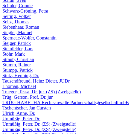
Schuh, Sven
Schuler, Connie
Schwarz-Gröning, Petra
Seiring, Volker
Seitz, Thomas
Siebenhaar, Roman
Singler, Manuel
Sperneac-Wolfer, Constantin
Steiger, Patrick
Steinfelder, Lars
Stöhr, Mark
Straub, Christian
Stumm, Rainer
Stumpp, Patrick
Stutz, Henning, Dr.
Tausendfreund, Heinz Dieter, JUDr.
Thoman, Michael
Traeger, Tessa, Dr. jur. (ZS) (Zweigstelle)
Trüg, Gerson, Prof. Dr. jur.
TRÜG HABETHA Rechtsanwälte Partnerschaftsgesellschaft mbB
Tschentscher, Jan Carsten
Ulrich, Anne, Dr.
Unmüßig, Peter, Dr.
Unmüßig, Peter, Dr. (ZS) (Zweigstelle)
Unmüßig, Peter, Dr. (ZS) (Zweigstelle)