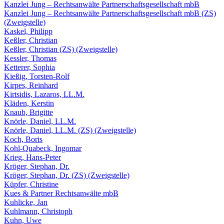
Kanzlei Jung – Rechtsanwälte Partnerschaftsgesellschaft mbB
Kanzlei Jung – Rechtsanwälte Partnerschaftsgesellschaft mbB (ZS)
(Zweigstelle)
Kaskel, Philipp
Keßler, Christian
Keßler, Christian (ZS) (Zweigstelle)
Kessler, Thomas
Ketterer, Sophia
Kießig, Torsten-Rolf
Kirpes, Reinhard
Kirtsidis, Lazaros, LL.M.
Kläden, Kerstin
Knaub, Brigitte
Knörle, Daniel, LL.M.
Knörle, Daniel, LL.M. (ZS) (Zweigstelle)
Koch, Boris
Kohl-Quabeck, Ingomar
Krieg, Hans-Peter
Kröger, Stephan, Dr.
Kröger, Stephan, Dr. (ZS) (Zweigstelle)
Küpfer, Christine
Kues & Partner Rechtsanwälte mbB
Kuhlicke, Jan
Kuhlmann, Christoph
Kuhn, Uwe