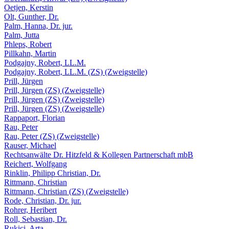
Oetjen, Kerstin
Olt, Gunther, Dr.
Palm, Hanna, Dr. jur.
Palm, Jutta
Phleps, Robert
Pillkahn, Martin
Podgajny, Robert, LL.M.
Podgajny, Robert, LL.M. (ZS) (Zweigstelle)
Prill, Jürgen
Prill, Jürgen (ZS) (Zweigstelle)
Prill, Jürgen (ZS) (Zweigstelle)
Prill, Jürgen (ZS) (Zweigstelle)
Rappaport, Florian
Rau, Peter
Rau, Peter (ZS) (Zweigstelle)
Rauser, Michael
Rechtsanwälte Dr. Hitzfeld & Kollegen Partnerschaft mbB
Reichert, Wolfgang
Rinklin, Philipp Christian, Dr.
Rittmann, Christian
Rittmann, Christian (ZS) (Zweigstelle)
Rode, Christian, Dr. jur.
Rohrer, Heribert
Roll, Sebastian, Dr.
Rukici, Arta