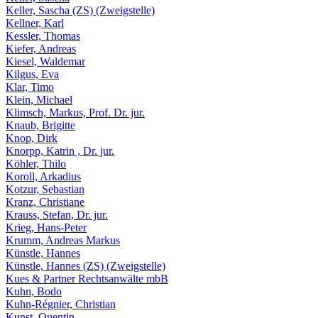
Keller, Sascha (ZS) (Zweigstelle)
Kellner, Karl
Kessler, Thomas
Kiefer, Andreas
Kiesel, Waldemar
Kilgus, Eva
Klar, Timo
Klein, Michael
Klimsch, Markus, Prof. Dr. jur.
Knaub, Brigitte
Knop, Dirk
Knorpp, Katrin , Dr. jur.
Köhler, Thilo
Koroll, Arkadius
Kotzur, Sebastian
Kranz, Christiane
Krauss, Stefan, Dr. jur.
Krieg, Hans-Peter
Krumm, Andreas Markus
Künstle, Hannes
Künstle, Hannes (ZS) (Zweigstelle)
Kues & Partner Rechtsanwälte mbB
Kuhn, Bodo
Kuhn-Régnier, Christian
Kunst, Quentin