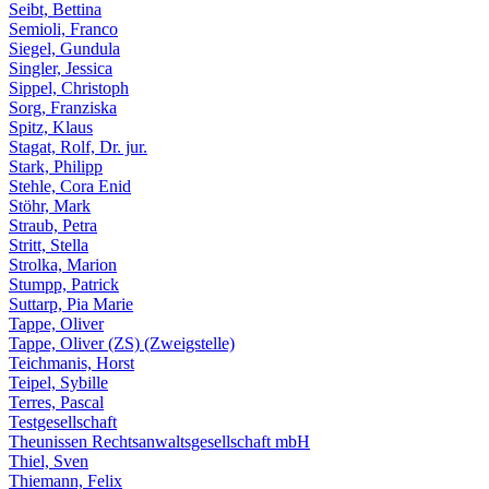
Seibt, Bettina
Semioli, Franco
Siegel, Gundula
Singler, Jessica
Sippel, Christoph
Sorg, Franziska
Spitz, Klaus
Stagat, Rolf, Dr. jur.
Stark, Philipp
Stehle, Cora Enid
Stöhr, Mark
Straub, Petra
Stritt, Stella
Strolka, Marion
Stumpp, Patrick
Suttarp, Pia Marie
Tappe, Oliver
Tappe, Oliver (ZS) (Zweigstelle)
Teichmanis, Horst
Teipel, Sybille
Terres, Pascal
Testgesellschaft
Theunissen Rechtsanwaltsgesellschaft mbH
Thiel, Sven
Thiemann, Felix