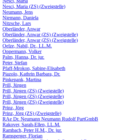
Nesci, Maria
Nesci, Maria (ZS) (Zweigstelle)
Neumann, Jens
Niemann, Daniela
Nitzsche, Lars
Oberländer, Anwar
Oberländer, Anwar (ZS) (Zweigstelle)
Oberländer, Anwar (ZS) (Zweigstelle)
Oelze, Nabil, Dr., LL.M.
Oppermann, Volker
Palm, Hanna, Dr. jur.
Peter, Stefan
Pfaff-Mrokon, Sabine-Elisabeth
Piazolo, Kathrin Barbara, Dr.
Pinkepank, Martina
Prill, Jürgen
Prill, Jürgen (ZS) (Zweigstelle)
Prill, Jürgen (ZS) (Zweigstelle)
Prill, Jürgen (ZS) (Zweigstelle)
Prinz, Jörg
Prinz, Jörg (ZS) (Zweigstelle)
RAe Dr. Neumann Neumann Rudolf PartGmbB
Rakover, Sarah-Ellen, LL.M.
Rambach, Peter H.M., Dr. jur.
Ramsperger, Florian