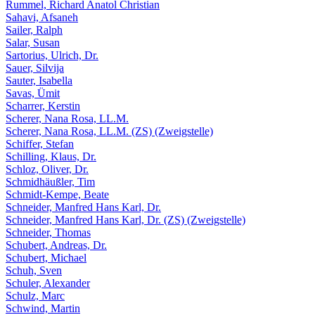
Rummel, Richard Anatol Christian
Sahavi, Afsaneh
Sailer, Ralph
Salar, Susan
Sartorius, Ulrich, Dr.
Sauer, Silvija
Sauter, Isabella
Savas, Ümit
Scharrer, Kerstin
Scherer, Nana Rosa, LL.M.
Scherer, Nana Rosa, LL.M. (ZS) (Zweigstelle)
Schiffer, Stefan
Schilling, Klaus, Dr.
Schloz, Oliver, Dr.
Schmidhäußler, Tim
Schmidt-Kempe, Beate
Schneider, Manfred Hans Karl, Dr.
Schneider, Manfred Hans Karl, Dr. (ZS) (Zweigstelle)
Schneider, Thomas
Schubert, Andreas, Dr.
Schubert, Michael
Schuh, Sven
Schuler, Alexander
Schulz, Marc
Schwind, Martin