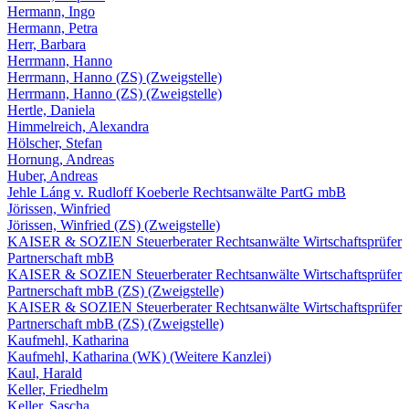
Hermann, Ingo
Hermann, Petra
Herr, Barbara
Herrmann, Hanno
Herrmann, Hanno (ZS) (Zweigstelle)
Herrmann, Hanno (ZS) (Zweigstelle)
Hertle, Daniela
Himmelreich, Alexandra
Hölscher, Stefan
Hornung, Andreas
Huber, Andreas
Jehle Láng v. Rudloff Koeberle Rechtsanwälte PartG mbB
Jörissen, Winfried
Jörissen, Winfried (ZS) (Zweigstelle)
KAISER & SOZIEN Steuerberater Rechtsanwälte Wirtschaftsprüfer
Partnerschaft mbB
KAISER & SOZIEN Steuerberater Rechtsanwälte Wirtschaftsprüfer
Partnerschaft mbB (ZS) (Zweigstelle)
KAISER & SOZIEN Steuerberater Rechtsanwälte Wirtschaftsprüfer
Partnerschaft mbB (ZS) (Zweigstelle)
Kaufmehl, Katharina
Kaufmehl, Katharina (WK) (Weitere Kanzlei)
Kaul, Harald
Keller, Friedhelm
Keller, Sascha