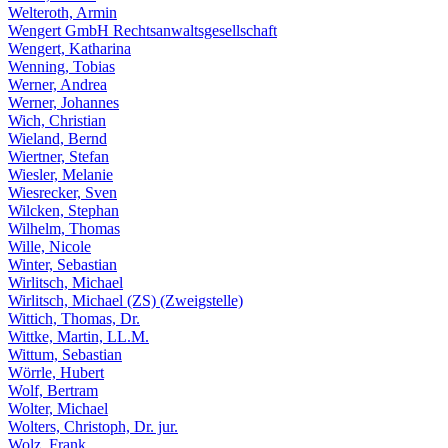
Welteroth, Armin
Wengert GmbH Rechtsanwaltsgesellschaft
Wengert, Katharina
Wenning, Tobias
Werner, Andrea
Werner, Johannes
Wich, Christian
Wieland, Bernd
Wiertner, Stefan
Wiesler, Melanie
Wiesrecker, Sven
Wilcken, Stephan
Wilhelm, Thomas
Wille, Nicole
Winter, Sebastian
Wirlitsch, Michael
Wirlitsch, Michael (ZS) (Zweigstelle)
Wittich, Thomas, Dr.
Wittke, Martin, LL.M.
Wittum, Sebastian
Wörrle, Hubert
Wolf, Bertram
Wolter, Michael
Wolters, Christoph, Dr. jur.
Wolz, Frank