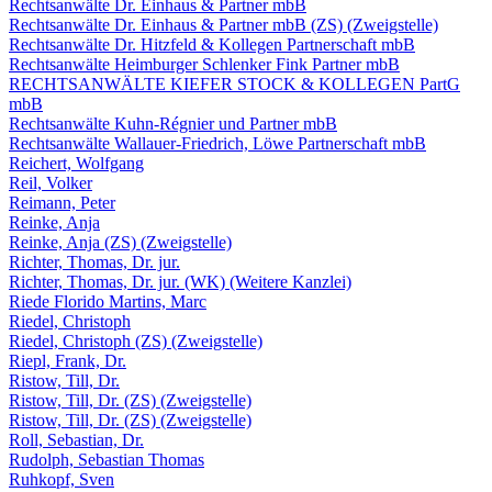
Rechtsanwälte Dr. Einhaus & Partner mbB
Rechtsanwälte Dr. Einhaus & Partner mbB (ZS) (Zweigstelle)
Rechtsanwälte Dr. Hitzfeld & Kollegen Partnerschaft mbB
Rechtsanwälte Heimburger Schlenker Fink Partner mbB
RECHTSANWÄLTE KIEFER STOCK & KOLLEGEN PartG
mbB
Rechtsanwälte Kuhn-Régnier und Partner mbB
Rechtsanwälte Wallauer-Friedrich, Löwe Partnerschaft mbB
Reichert, Wolfgang
Reil, Volker
Reimann, Peter
Reinke, Anja
Reinke, Anja (ZS) (Zweigstelle)
Richter, Thomas, Dr. jur.
Richter, Thomas, Dr. jur. (WK) (Weitere Kanzlei)
Riede Florido Martins, Marc
Riedel, Christoph
Riedel, Christoph (ZS) (Zweigstelle)
Riepl, Frank, Dr.
Ristow, Till, Dr.
Ristow, Till, Dr. (ZS) (Zweigstelle)
Ristow, Till, Dr. (ZS) (Zweigstelle)
Roll, Sebastian, Dr.
Rudolph, Sebastian Thomas
Ruhkopf, Sven