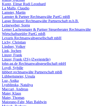
Kuntz, Elmar Rudi Leonhard
La Malfa, Claudio
Lamster, Martin
Lamster & Partner Rechtsanwälte PartG mbB
Lange Brunner Rechtsanwälte Partnerschaft m.b.B.
Leineweber, Sonja
Lerner Lachenmaier & Partner Steuerberater Rechtsanwälte
Wirtschaftsprüfer PartG mbB
Lexuris Rechtsanwaltsgesellschaft mbH
Lichy, Christian
Lindner, Volker
Link, Jochen
Linzer, Frank
Linzer, Frank (ZS) (Zweigstelle)
lohn-ag.de Rechtsanwaltsgesellschaft mbH
Loydl, Sybille
lübbert rechtsanwälte Partnerschaft mbB
Lübbertsmeier, Ursula
Luz, Anika
Lyublinska, Nataliya
Maccari, Andreas
Maier, Klaus
Maier, Thomas
Maiorano-Fahr, Max Baldwin