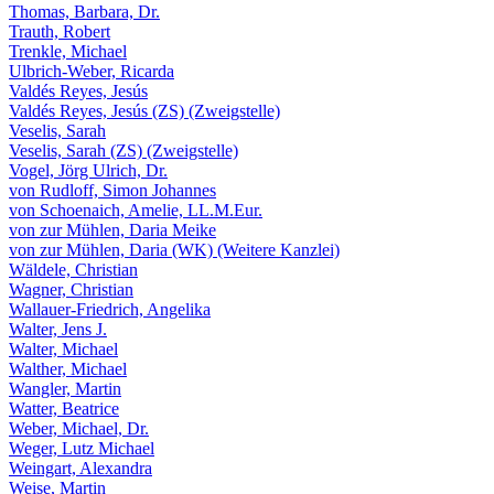
Thomas, Barbara, Dr.
Trauth, Robert
Trenkle, Michael
Ulbrich-Weber, Ricarda
Valdés Reyes, Jesús
Valdés Reyes, Jesús (ZS) (Zweigstelle)
Veselis, Sarah
Veselis, Sarah (ZS) (Zweigstelle)
Vogel, Jörg Ulrich, Dr.
von Rudloff, Simon Johannes
von Schoenaich, Amelie, LL.M.Eur.
von zur Mühlen, Daria Meike
von zur Mühlen, Daria (WK) (Weitere Kanzlei)
Wäldele, Christian
Wagner, Christian
Wallauer-Friedrich, Angelika
Walter, Jens J.
Walter, Michael
Walther, Michael
Wangler, Martin
Watter, Beatrice
Weber, Michael, Dr.
Weger, Lutz Michael
Weingart, Alexandra
Weise, Martin