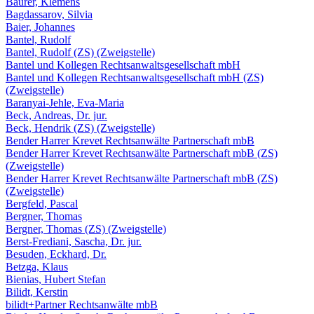
Bäurer, Klemens
Bagdassarov, Silvia
Baier, Johannes
Bantel, Rudolf
Bantel, Rudolf (ZS) (Zweigstelle)
Bantel und Kollegen Rechtsanwaltsgesellschaft mbH
Bantel und Kollegen Rechtsanwaltsgesellschaft mbH (ZS)
(Zweigstelle)
Baranyai-Jehle, Eva-Maria
Beck, Andreas, Dr. jur.
Beck, Hendrik (ZS) (Zweigstelle)
Bender Harrer Krevet Rechtsanwälte Partnerschaft mbB
Bender Harrer Krevet Rechtsanwälte Partnerschaft mbB (ZS)
(Zweigstelle)
Bender Harrer Krevet Rechtsanwälte Partnerschaft mbB (ZS)
(Zweigstelle)
Bergfeld, Pascal
Bergner, Thomas
Bergner, Thomas (ZS) (Zweigstelle)
Berst-Frediani, Sascha, Dr. jur.
Besuden, Eckhard, Dr.
Betzga, Klaus
Bienias, Hubert Stefan
Bilidt, Kerstin
bilidt+Partner Rechtsanwälte mbB