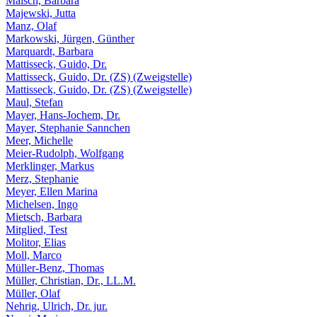
Maisch, Barbara
Majewski, Jutta
Manz, Olaf
Markowski, Jürgen, Günther
Marquardt, Barbara
Mattisseck, Guido, Dr.
Mattisseck, Guido, Dr. (ZS) (Zweigstelle)
Mattisseck, Guido, Dr. (ZS) (Zweigstelle)
Maul, Stefan
Mayer, Hans-Jochem, Dr.
Mayer, Stephanie Sannchen
Meer, Michelle
Meier-Rudolph, Wolfgang
Merklinger, Markus
Merz, Stephanie
Meyer, Ellen Marina
Michelsen, Ingo
Mietsch, Barbara
Mitglied, Test
Molitor, Elias
Moll, Marco
Müller-Benz, Thomas
Müller, Christian, Dr., LL.M.
Müller, Olaf
Nehrig, Ulrich, Dr. jur.