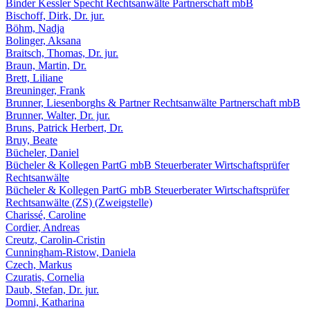
Binder Kessler Specht Rechtsanwälte Partnerschaft mbB
Bischoff, Dirk, Dr. jur.
Böhm, Nadja
Bolinger, Aksana
Braitsch, Thomas, Dr. jur.
Braun, Martin, Dr.
Brett, Liliane
Breuninger, Frank
Brunner, Liesenborghs & Partner Rechtsanwälte Partnerschaft mbB
Brunner, Walter, Dr. jur.
Bruns, Patrick Herbert, Dr.
Bruy, Beate
Bücheler, Daniel
Bücheler & Kollegen PartG mbB Steuerberater Wirtschaftsprüfer
Rechtsanwälte
Bücheler & Kollegen PartG mbB Steuerberater Wirtschaftsprüfer
Rechtsanwälte (ZS) (Zweigstelle)
Charissé, Caroline
Cordier, Andreas
Creutz, Carolin-Cristin
Cunningham-Ristow, Daniela
Czech, Markus
Czuratis, Cornelia
Daub, Stefan, Dr. jur.
Domni, Katharina