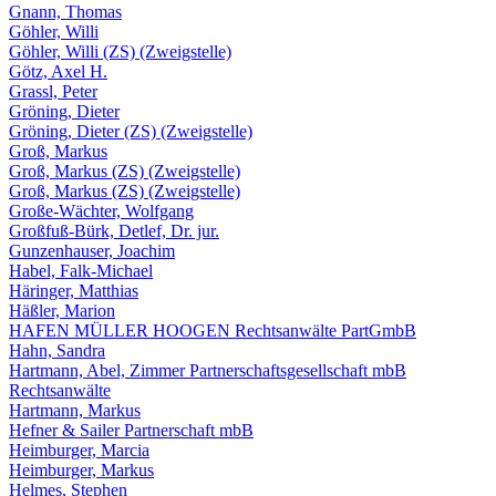
Gnann, Thomas
Göhler, Willi
Göhler, Willi (ZS) (Zweigstelle)
Götz, Axel H.
Grassl, Peter
Gröning, Dieter
Gröning, Dieter (ZS) (Zweigstelle)
Groß, Markus
Groß, Markus (ZS) (Zweigstelle)
Groß, Markus (ZS) (Zweigstelle)
Große-Wächter, Wolfgang
Großfuß-Bürk, Detlef, Dr. jur.
Gunzenhauser, Joachim
Habel, Falk-Michael
Häringer, Matthias
Häßler, Marion
HAFEN MÜLLER HOOGEN Rechtsanwälte PartGmbB
Hahn, Sandra
Hartmann, Abel, Zimmer Partnerschaftsgesellschaft mbB
Rechtsanwälte
Hartmann, Markus
Hefner & Sailer Partnerschaft mbB
Heimburger, Marcia
Heimburger, Markus
Helmes, Stephen