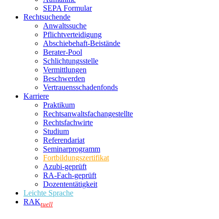
SEPA Formular
Rechtsuchende
Anwaltssuche
Pflichtverteidigung
Abschiebehaft-Beistände
Berater-Pool
Schlichtungsstelle
Vermittlungen
Beschwerden
Vertrauensschadenfonds
Karriere
Praktikum
Rechtsanwalts­fachangestellte
Rechtsfachwirte
Studium
Referendariat
Seminarprogramm
Fortbildungszertifikat
Azubi-geprüft
RA-Fach-geprüft
Dozententätigkeit
Leichte Sprache
RAK
tuell