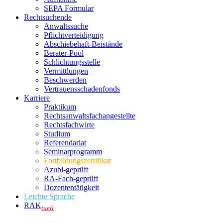
SEPA Formular
Rechtsuchende
Anwaltssuche
Pflichtverteidigung
Abschiebehaft-Beistände
Berater-Pool
Schlichtungsstelle
Vermittlungen
Beschwerden
Vertrauensschadenfonds
Karriere
Praktikum
Rechtsanwalts­fachangestellte
Rechtsfachwirte
Studium
Referendariat
Seminarprogramm
Fortbildungszertifikat
Azubi-geprüft
RA-Fach-geprüft
Dozententätigkeit
Leichte Sprache
RAK
tuell