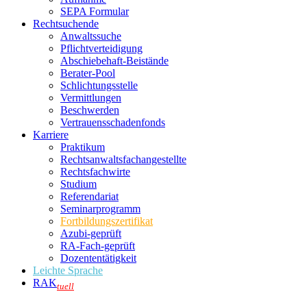
SEPA Formular
Rechtsuchende
Anwaltssuche
Pflichtverteidigung
Abschiebehaft-Beistände
Berater-Pool
Schlichtungsstelle
Vermittlungen
Beschwerden
Vertrauensschadenfonds
Karriere
Praktikum
Rechtsanwalts­fachangestellte
Rechtsfachwirte
Studium
Referendariat
Seminarprogramm
Fortbildungszertifikat
Azubi-geprüft
RA-Fach-geprüft
Dozententätigkeit
Leichte Sprache
RAK
tuell