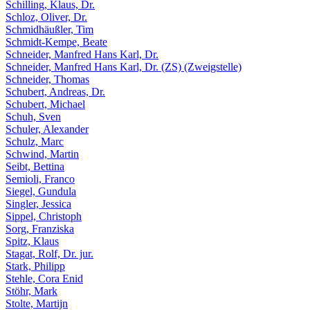
Schilling, Klaus, Dr.
Schloz, Oliver, Dr.
Schmidhäußler, Tim
Schmidt-Kempe, Beate
Schneider, Manfred Hans Karl, Dr.
Schneider, Manfred Hans Karl, Dr. (ZS) (Zweigstelle)
Schneider, Thomas
Schubert, Andreas, Dr.
Schubert, Michael
Schuh, Sven
Schuler, Alexander
Schulz, Marc
Schwind, Martin
Seibt, Bettina
Semioli, Franco
Siegel, Gundula
Singler, Jessica
Sippel, Christoph
Sorg, Franziska
Spitz, Klaus
Stagat, Rolf, Dr. jur.
Stark, Philipp
Stehle, Cora Enid
Stöhr, Mark
Stolte, Martijn