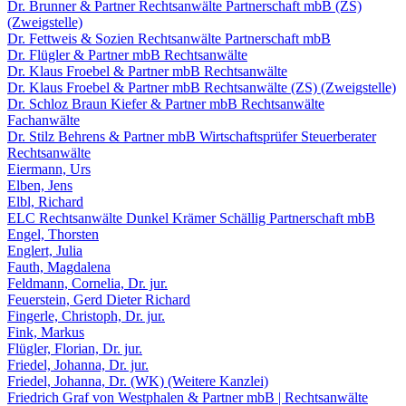
Dr. Brunner & Partner Rechtsanwälte Partnerschaft mbB (ZS)
(Zweigstelle)
Dr. Fettweis & Sozien Rechtsanwälte Partnerschaft mbB
Dr. Flügler & Partner mbB Rechtsanwälte
Dr. Klaus Froebel & Partner mbB Rechtsanwälte
Dr. Klaus Froebel & Partner mbB Rechtsanwälte (ZS) (Zweigstelle)
Dr. Schloz Braun Kiefer & Partner mbB Rechtsanwälte
Fachanwälte
Dr. Stilz Behrens & Partner mbB Wirtschaftsprüfer Steuerberater
Rechtsanwälte
Eiermann, Urs
Elben, Jens
Elbl, Richard
ELC Rechtsanwälte Dunkel Krämer Schällig Partnerschaft mbB
Engel, Thorsten
Englert, Julia
Fauth, Magdalena
Feldmann, Cornelia, Dr. jur.
Feuerstein, Gerd Dieter Richard
Fingerle, Christoph, Dr. jur.
Fink, Markus
Flügler, Florian, Dr. jur.
Friedel, Johanna, Dr. jur.
Friedel, Johanna, Dr. (WK) (Weitere Kanzlei)
Friedrich Graf von Westphalen & Partner mbB | Rechtsanwälte