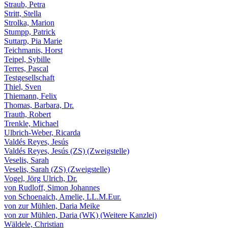
Straub, Petra
Stritt, Stella
Strolka, Marion
Stumpp, Patrick
Suttarp, Pia Marie
Teichmanis, Horst
Teipel, Sybille
Terres, Pascal
Testgesellschaft
Thiel, Sven
Thiemann, Felix
Thomas, Barbara, Dr.
Trauth, Robert
Trenkle, Michael
Ulbrich-Weber, Ricarda
Valdés Reyes, Jesús
Valdés Reyes, Jesús (ZS) (Zweigstelle)
Veselis, Sarah
Veselis, Sarah (ZS) (Zweigstelle)
Vogel, Jörg Ulrich, Dr.
von Rudloff, Simon Johannes
von Schoenaich, Amelie, LL.M.Eur.
von zur Mühlen, Daria Meike
von zur Mühlen, Daria (WK) (Weitere Kanzlei)
Wäldele, Christian