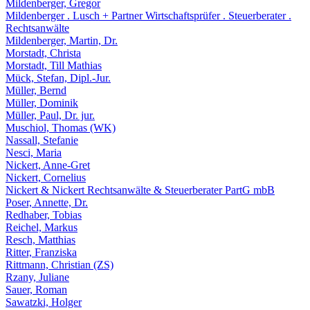
Mildenberger, Gregor
Mildenberger . Lusch + Partner Wirtschaftsprüfer . Steuerberater .
Rechtsanwälte
Mildenberger, Martin, Dr.
Morstadt, Christa
Morstadt, Till Mathias
Mück, Stefan, Dipl.-Jur.
Müller, Bernd
Müller, Dominik
Müller, Paul, Dr. jur.
Muschiol, Thomas (WK)
Nassall, Stefanie
Nesci, Maria
Nickert, Anne-Gret
Nickert, Cornelius
Nickert & Nickert Rechtsanwälte & Steuerberater PartG mbB
Poser, Annette, Dr.
Redhaber, Tobias
Reichel, Markus
Resch, Matthias
Ritter, Franziska
Rittmann, Christian (ZS)
Rzany, Juliane
Sauer, Roman
Sawatzki, Holger