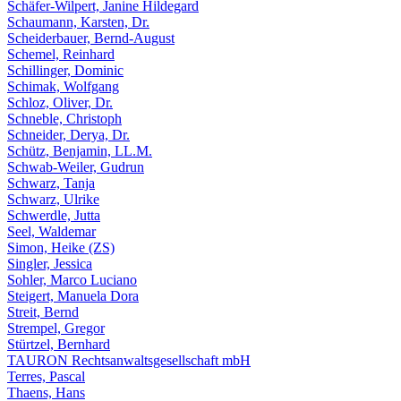
Schäfer-Wilpert, Janine Hildegard
Schaumann, Karsten, Dr.
Scheiderbauer, Bernd-August
Schemel, Reinhard
Schillinger, Dominic
Schimak, Wolfgang
Schloz, Oliver, Dr.
Schneble, Christoph
Schneider, Derya, Dr.
Schütz, Benjamin, LL.M.
Schwab-Weiler, Gudrun
Schwarz, Tanja
Schwarz, Ulrike
Schwerdle, Jutta
Seel, Waldemar
Simon, Heike (ZS)
Singler, Jessica
Sohler, Marco Luciano
Steigert, Manuela Dora
Streit, Bernd
Strempel, Gregor
Stürtzel, Bernhard
TAURON Rechtsanwaltsgesellschaft mbH
Terres, Pascal
Thaens, Hans