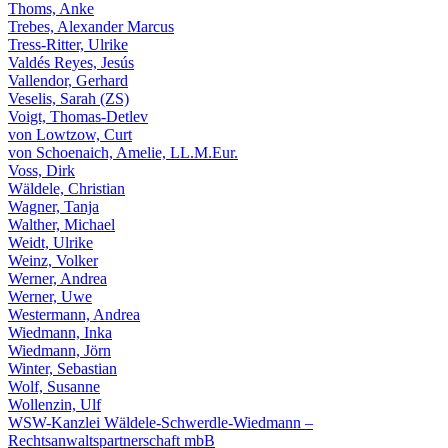
Thoms, Anke
Trebes, Alexander Marcus
Tress-Ritter, Ulrike
Valdés Reyes, Jesús
Vallendor, Gerhard
Veselis, Sarah (ZS)
Voigt, Thomas-Detlev
von Lowtzow, Curt
von Schoenaich, Amelie, LL.M.Eur.
Voss, Dirk
Wäldele, Christian
Wagner, Tanja
Walther, Michael
Weidt, Ulrike
Weinz, Volker
Werner, Andrea
Werner, Uwe
Westermann, Andrea
Wiedmann, Inka
Wiedmann, Jörn
Winter, Sebastian
Wolf, Susanne
Wollenzin, Ulf
WSW-Kanzlei Wäldele-Schwerdle-Wiedmann –
Rechtsanwaltspartnerschaft mbB