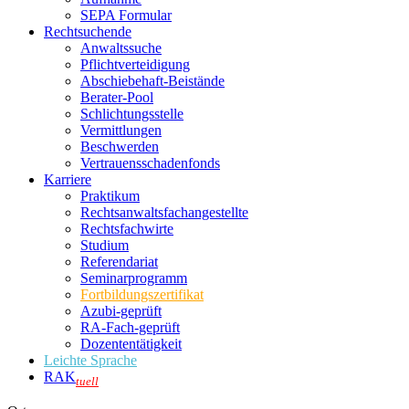
SEPA Formular
Rechtsuchende
Anwaltssuche
Pflichtverteidigung
Abschiebehaft-Beistände
Berater-Pool
Schlichtungsstelle
Vermittlungen
Beschwerden
Vertrauensschadenfonds
Karriere
Praktikum
Rechtsanwalts­fachangestellte
Rechtsfachwirte
Studium
Referendariat
Seminarprogramm
Fortbildungszertifikat
Azubi-geprüft
RA-Fach-geprüft
Dozententätigkeit
Leichte Sprache
RAK
tuell