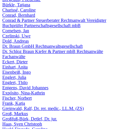
Bürkle, Tatjana
Charissé, Caroline
Conrad, Bernhard
Conrad & Partner Steuerberater Rechtsanwalt Vereidigter
Buchprüfer Partnerschaftsgesellschaft mbB
Cornelsen, Jan
Czelinski, Uwe
Dold, Andreas
Dr. Braun GmbH Rechtsanwaltsgesellschaft
Dr. Schloz Braun Kiefer & Partner mbB Rechtsanwälte
Fachanwälte
Eckert, Dieter
Einhart, Anita
Eisenbeiß, Ingo
Englert, Julia
Englert, Thilo
Entgens, David Johannes
Expósito, Nina-Kathrin
Fischer, Norbert
Frank, Katja
Greinwald, Ralf, Dr. rer. medic., LL.M. (ZS)
Groß, Markus
Großfuß-Bürk, Detlef, Dr. jur.
Haas, Sven Christoph