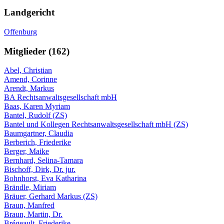
Landgericht
Offenburg
Mitglieder (162)
Abel, Christian
Amend, Corinne
Arendt, Markus
BA Rechtsanwaltsgesellschaft mbH
Baas, Karen Myriam
Bantel, Rudolf (ZS)
Bantel und Kollegen Rechtsanwaltsgesellschaft mbH (ZS)
Baumgartner, Claudia
Berberich, Friederike
Berger, Maike
Bernhard, Selina-Tamara
Bischoff, Dirk, Dr. jur.
Bohnhorst, Eva Katharina
Brändle, Miriam
Bräuer, Gerhard Markus (ZS)
Braun, Manfred
Braun, Martin, Dr.
Brégeault, Friederike