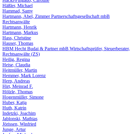
Hackl-Fingado, Caroline
Häßler, Michael
Hammad, Samy
Hartmann, Abel, Zimmer Partnerschaftsgesellschaft mbB
Rechtsanwälte
Hartmann, Henrik
Hartmann, Markus
Hass, Christine
Hauser, Thomas
HBM Hecht Budai & Partner mbB Wirtschaftsprüfer, Steuerberater,
Rechtsanwälte (ZS)
Heilig, Regina
Heise, Claudia
Heitmüller, Martin
Hemmer, Mark Lorenz
Herp, Andreas
Hirt, Meinrad F.
Hölzle, Thomas
Hogenmüller, Simone
Huber, Katja
Huth, Katrin
Indetzki, Joachim
Jablonski, Mathias
Jörissen, Winfried
Junge, Artur