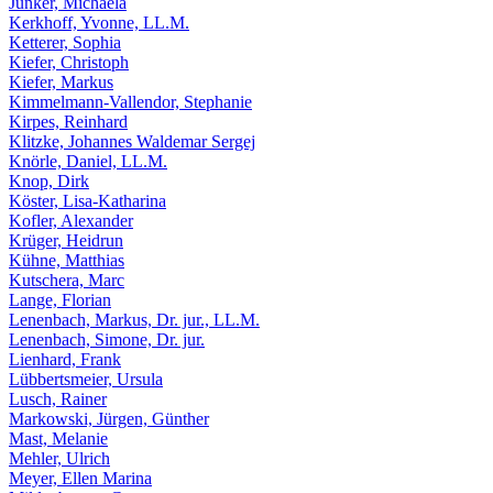
Junker, Michaela
Kerkhoff, Yvonne, LL.M.
Ketterer, Sophia
Kiefer, Christoph
Kiefer, Markus
Kimmelmann-Vallendor, Stephanie
Kirpes, Reinhard
Klitzke, Johannes Waldemar Sergej
Knörle, Daniel, LL.M.
Knop, Dirk
Köster, Lisa-Katharina
Kofler, Alexander
Krüger, Heidrun
Kühne, Matthias
Kutschera, Marc
Lange, Florian
Lenenbach, Markus, Dr. jur., LL.M.
Lenenbach, Simone, Dr. jur.
Lienhard, Frank
Lübbertsmeier, Ursula
Lusch, Rainer
Markowski, Jürgen, Günther
Mast, Melanie
Mehler, Ulrich
Meyer, Ellen Marina