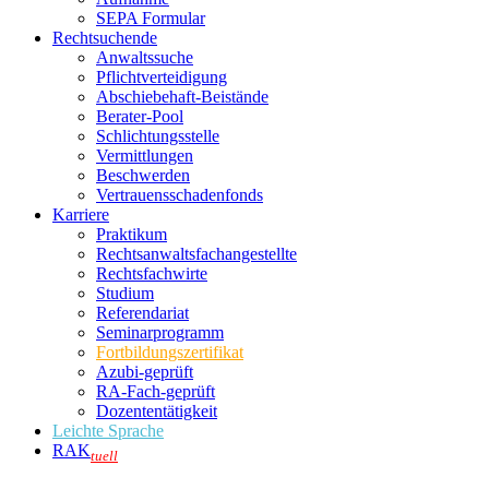
SEPA Formular
Rechtsuchende
Anwaltssuche
Pflichtverteidigung
Abschiebehaft-Beistände
Berater-Pool
Schlichtungsstelle
Vermittlungen
Beschwerden
Vertrauensschadenfonds
Karriere
Praktikum
Rechtsanwalts­fachangestellte
Rechtsfachwirte
Studium
Referendariat
Seminarprogramm
Fortbildungszertifikat
Azubi-geprüft
RA-Fach-geprüft
Dozententätigkeit
Leichte Sprache
RAK
tuell