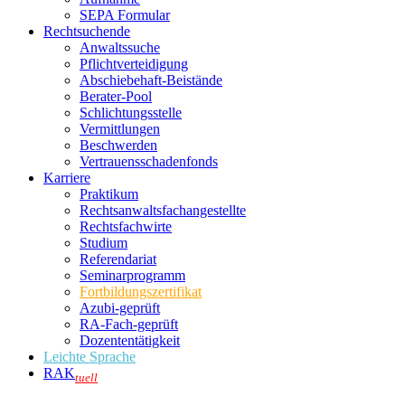
SEPA Formular
Rechtsuchende
Anwaltssuche
Pflichtverteidigung
Abschiebehaft-Beistände
Berater-Pool
Schlichtungsstelle
Vermittlungen
Beschwerden
Vertrauensschadenfonds
Karriere
Praktikum
Rechtsanwalts­fachangestellte
Rechtsfachwirte
Studium
Referendariat
Seminarprogramm
Fortbildungszertifikat
Azubi-geprüft
RA-Fach-geprüft
Dozententätigkeit
Leichte Sprache
RAK
tuell