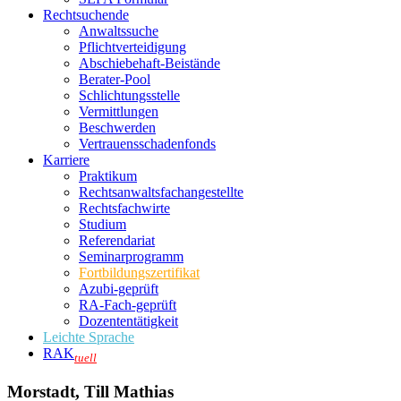
Rechtsuchende
Anwaltssuche
Pflichtverteidigung
Abschiebehaft-Beistände
Berater-Pool
Schlichtungsstelle
Vermittlungen
Beschwerden
Vertrauensschadenfonds
Karriere
Praktikum
Rechtsanwalts­fachangestellte
Rechtsfachwirte
Studium
Referendariat
Seminarprogramm
Fortbildungszertifikat
Azubi-geprüft
RA-Fach-geprüft
Dozententätigkeit
Leichte Sprache
RAK
tuell
Morstadt, Till Mathias