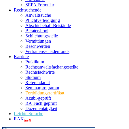
SEPA Formular
Rechtsuchende
Anwaltssuche
Pflichtverteidigung
Abschiebehaft-Beistände
Berater-Pool
Schlichtungsstelle
Vermittlungen
Beschwerden
Vertrauensschadenfonds
Karriere
Praktikum
Rechtsanwalts­fachangestellte
Rechtsfachwirte
Studium
Referendariat
Seminarprogramm
Fortbildungszertifikat
Azubi-geprüft
RA-Fach-geprüft
Dozententätigkeit
Leichte Sprache
RAK
tuell