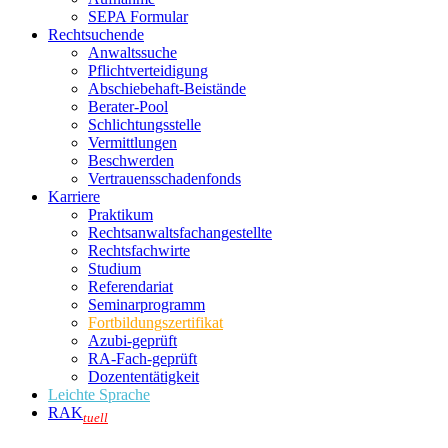
SEPA Formular
Rechtsuchende
Anwaltssuche
Pflichtverteidigung
Abschiebehaft-Beistände
Berater-Pool
Schlichtungsstelle
Vermittlungen
Beschwerden
Vertrauensschadenfonds
Karriere
Praktikum
Rechtsanwalts­fachangestellte
Rechtsfachwirte
Studium
Referendariat
Seminarprogramm
Fortbildungszertifikat
Azubi-geprüft
RA-Fach-geprüft
Dozententätigkeit
Leichte Sprache
RAK
tuell