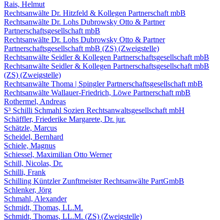
Rais, Helmut
Rechtsanwälte Dr. Hitzfeld & Kollegen Partnerschaft mbB
Rechtsanwälte Dr. Lohs Dubrowsky Otto & Partner
Partnerschaftsgesellschaft mbB
Rechtsanwälte Dr. Lohs Dubrowsky Otto & Partner
Partnerschaftsgesellschaft mbB (ZS) (Zweigstelle)
Rechtsanwälte Seidler & Kollegen Partnerschaftsgesellschaft mbB
Rechtsanwälte Seidler & Kollegen Partnerschaftsgesellschaft mbB
(ZS) (Zweigstelle)
Rechtsanwälte Thoma | Spingler Partnerschaftsgesellschaft mbB
Rechtsanwälte Wallauer-Friedrich, Löwe Partnerschaft mbB
Rothermel, Andreas
S³ Schilli Schmahl Sozien Rechtsanwaltsgesellschaft mbH
Schäffler, Friederike Margarete, Dr. jur.
Schätzle, Marcus
Scheidel, Bernhard
Schiele, Magnus
Schiessel, Maximilian Otto Werner
Schill, Nicolas, Dr.
Schilli, Frank
Schilling Küntzler Zunftmeister Rechtsanwälte PartGmbB
Schlenker, Jörg
Schmahl, Alexander
Schmidt, Thomas, LL.M.
Schmidt, Thomas, LL.M. (ZS) (Zweigstelle)