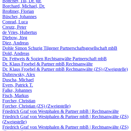
Böttcher, Till, Dr. jur.
Borchard, Michael, Dr.
Broßmer, Florian
Büscher, Johannes
Conrad, Luca
Creutz, Peter
de Vries, Hubertus
Diebow, Jörg
Diez, Andreas
Dohle Simon Schurig Tilgener Partnerschaftsgesellschaft mbB
Dold, Andreas
Dr. Fettweis & Sozien Rechtsanwälte Partnerschaft mbB
Dr. Klaus Froebel & Partner mbB Rechtsanwälte
Dr. Klaus Froebel & Partner mbB Rechtsanwälte (ZS) (Zweigstelle)
Dubrowsky, Alex
Duscha, Michael
Evers, Patrick T.
Falke, Johannes
Fisch, Markus
Forcher, Christian
Forcher, Christian (ZS) (Zweigstelle)
Friedrich Graf von Westphalen & Partner mbB | Rechtsanwälte
Friedrich Graf von Westphalen & Partner mbB | Rechtsanwälte (ZS)
(Zweigstelle)
Friedrich Graf von Westphalen & Partner mbB | Rechtsanwälte (ZS)