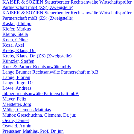
KAISER & SOZIEN Steuerberater Rechtsanwälte Wirtschaftsprüfer
Partnerschaft mbB (ZS) (Zweigstelle)
KAISER & SOZIEN Steuerberater Rechtsanwälte Wirtschaftsprüfer
Partnerschaft mbB (ZS) (Zweigstelle)
Kaskel, Philipp
Kiefer, Markus
Kleine, Stella
Koch, Céline
Koza, Axel
Krebs, Klaus, Dr.
Krebs, Klaus, Dr. (ZS) (Zweigstelle)
Küntzler, Steffen
Kues & Partner Rechtsanwälte mbB
Lange Brunner Rechtsanwälte Partnerschaft m.b.B.
Lange, Florian
Lange, Ingo, Dr.
Löwe, Andreas
lübbert rechtsanwälte Partnerschaft mbB
Mayer, Felix
Merstetter, Jörg
Müller, Clemens Matthias
Muñoz Greschuchna, Clemens, Dr. jur.
Oexle, Daniel
Oswald, Armin
Preussner, Mathias, Prof. Dr. jur.