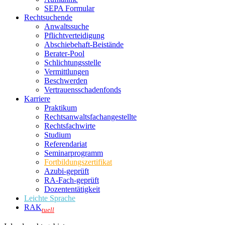
SEPA Formular
Rechtsuchende
Anwaltssuche
Pflichtverteidigung
Abschiebehaft-Beistände
Berater-Pool
Schlichtungsstelle
Vermittlungen
Beschwerden
Vertrauensschadenfonds
Karriere
Praktikum
Rechtsanwalts­fachangestellte
Rechtsfachwirte
Studium
Referendariat
Seminarprogramm
Fortbildungszertifikat
Azubi-geprüft
RA-Fach-geprüft
Dozententätigkeit
Leichte Sprache
RAK
tuell