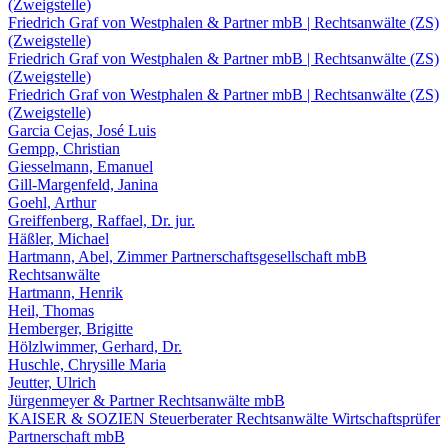
(Zweigstelle)
Friedrich Graf von Westphalen & Partner mbB | Rechtsanwälte (ZS)
(Zweigstelle)
Friedrich Graf von Westphalen & Partner mbB | Rechtsanwälte (ZS)
(Zweigstelle)
Friedrich Graf von Westphalen & Partner mbB | Rechtsanwälte (ZS)
(Zweigstelle)
Garcia Cejas, José Luis
Gempp, Christian
Giesselmann, Emanuel
Gill-Margenfeld, Janina
Goehl, Arthur
Greiffenberg, Raffael, Dr. jur.
Häßler, Michael
Hartmann, Abel, Zimmer Partnerschaftsgesellschaft mbB
Rechtsanwälte
Hartmann, Henrik
Heil, Thomas
Hemberger, Brigitte
Hölzlwimmer, Gerhard, Dr.
Huschle, Chrysille Maria
Jeutter, Ulrich
Jürgenmeyer & Partner Rechtsanwälte mbB
KAISER & SOZIEN Steuerberater Rechtsanwälte Wirtschaftsprüfer
Partnerschaft mbB