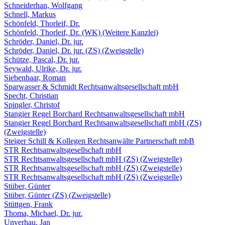
Schneiderhan, Wolfgang
Schnell, Markus
Schönfeld, Thorleif, Dr.
Schönfeld, Thorleif, Dr. (WK) (Weitere Kanzlei)
Schröder, Daniel, Dr. jur.
Schröder, Daniel, Dr. jur. (ZS) (Zweigstelle)
Schütze, Pascal, Dr. jur.
Seywald, Ulrike, Dr. jur.
Siebenhaar, Roman
Sparwasser & Schmidt Rechtsanwaltsgesellschaft mbH
Specht, Christian
Spingler, Christof
Stangier Regel Borchard Rechtsanwaltsgesellschaft mbH
Stangier Regel Borchard Rechtsanwaltsgesellschaft mbH (ZS)
(Zweigstelle)
Steiger Schill & Kollegen Rechtsanwälte Partnerschaft mbB
STR Rechtsanwaltsgesellschaft mbH
STR Rechtsanwaltsgesellschaft mbH (ZS) (Zweigstelle)
STR Rechtsanwaltsgesellschaft mbH (ZS) (Zweigstelle)
STR Rechtsanwaltsgesellschaft mbH (ZS) (Zweigstelle)
Stüber, Günter
Stüber, Günter (ZS) (Zweigstelle)
Stüttgen, Frank
Thoma, Michael, Dr. jur.
Unverhau, Jan