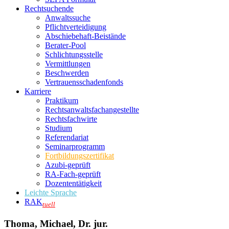
Rechtsuchende
Anwaltssuche
Pflichtverteidigung
Abschiebehaft-Beistände
Berater-Pool
Schlichtungsstelle
Vermittlungen
Beschwerden
Vertrauensschadenfonds
Karriere
Praktikum
Rechtsanwalts­fachangestellte
Rechtsfachwirte
Studium
Referendariat
Seminarprogramm
Fortbildungszertifikat
Azubi-geprüft
RA-Fach-geprüft
Dozententätigkeit
Leichte Sprache
RAK
tuell
Thoma, Michael, Dr. jur.