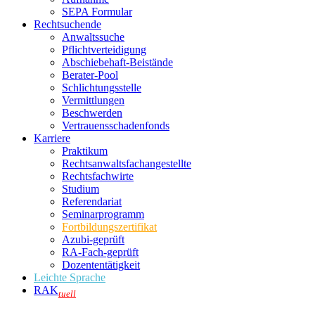
SEPA Formular
Rechtsuchende
Anwaltssuche
Pflichtverteidigung
Abschiebehaft-Beistände
Berater-Pool
Schlichtungsstelle
Vermittlungen
Beschwerden
Vertrauensschadenfonds
Karriere
Praktikum
Rechtsanwalts­fachangestellte
Rechtsfachwirte
Studium
Referendariat
Seminarprogramm
Fortbildungszertifikat
Azubi-geprüft
RA-Fach-geprüft
Dozententätigkeit
Leichte Sprache
RAK
tuell