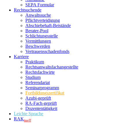
SEPA Formular
Rechtsuchende
Anwaltssuche
Pflichtverteidigung
Abschiebehaft-Beistände
Berater-Pool
Schlichtungsstelle
Vermittlungen
Beschwerden
Vertrauensschadenfonds
Karriere
Praktikum
Rechtsanwalts­fachangestellte
Rechtsfachwirte
Studium
Referendariat
Seminarprogramm
Fortbildungszertifikat
Azubi-geprüft
RA-Fach-geprüft
Dozententätigkeit
Leichte Sprache
RAK
tuell