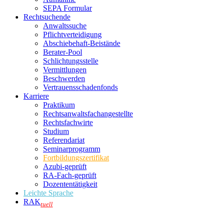
SEPA Formular
Rechtsuchende
Anwaltssuche
Pflichtverteidigung
Abschiebehaft-Beistände
Berater-Pool
Schlichtungsstelle
Vermittlungen
Beschwerden
Vertrauensschadenfonds
Karriere
Praktikum
Rechtsanwalts­fachangestellte
Rechtsfachwirte
Studium
Referendariat
Seminarprogramm
Fortbildungszertifikat
Azubi-geprüft
RA-Fach-geprüft
Dozententätigkeit
Leichte Sprache
RAK
tuell