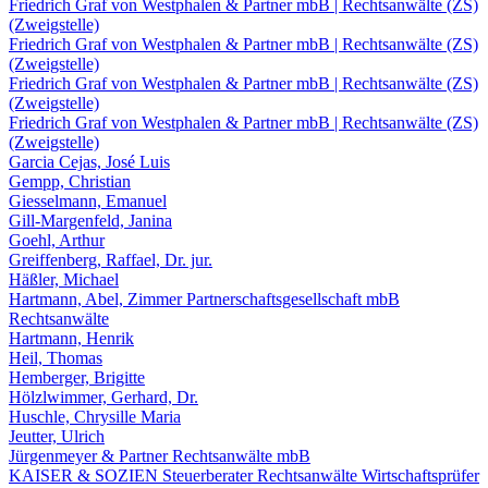
Friedrich Graf von Westphalen & Partner mbB | Rechtsanwälte (ZS)
(Zweigstelle)
Friedrich Graf von Westphalen & Partner mbB | Rechtsanwälte (ZS)
(Zweigstelle)
Friedrich Graf von Westphalen & Partner mbB | Rechtsanwälte (ZS)
(Zweigstelle)
Friedrich Graf von Westphalen & Partner mbB | Rechtsanwälte (ZS)
(Zweigstelle)
Garcia Cejas, José Luis
Gempp, Christian
Giesselmann, Emanuel
Gill-Margenfeld, Janina
Goehl, Arthur
Greiffenberg, Raffael, Dr. jur.
Häßler, Michael
Hartmann, Abel, Zimmer Partnerschaftsgesellschaft mbB
Rechtsanwälte
Hartmann, Henrik
Heil, Thomas
Hemberger, Brigitte
Hölzlwimmer, Gerhard, Dr.
Huschle, Chrysille Maria
Jeutter, Ulrich
Jürgenmeyer & Partner Rechtsanwälte mbB
KAISER & SOZIEN Steuerberater Rechtsanwälte Wirtschaftsprüfer