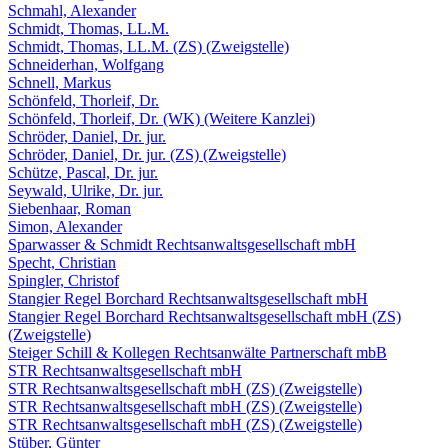
Schmahl, Alexander
Schmidt, Thomas, LL.M.
Schmidt, Thomas, LL.M. (ZS) (Zweigstelle)
Schneiderhan, Wolfgang
Schnell, Markus
Schönfeld, Thorleif, Dr.
Schönfeld, Thorleif, Dr. (WK) (Weitere Kanzlei)
Schröder, Daniel, Dr. jur.
Schröder, Daniel, Dr. jur. (ZS) (Zweigstelle)
Schütze, Pascal, Dr. jur.
Seywald, Ulrike, Dr. jur.
Siebenhaar, Roman
Simon, Alexander
Sparwasser & Schmidt Rechtsanwaltsgesellschaft mbH
Specht, Christian
Spingler, Christof
Stangier Regel Borchard Rechtsanwaltsgesellschaft mbH
Stangier Regel Borchard Rechtsanwaltsgesellschaft mbH (ZS)
(Zweigstelle)
Steiger Schill & Kollegen Rechtsanwälte Partnerschaft mbB
STR Rechtsanwaltsgesellschaft mbH
STR Rechtsanwaltsgesellschaft mbH (ZS) (Zweigstelle)
STR Rechtsanwaltsgesellschaft mbH (ZS) (Zweigstelle)
STR Rechtsanwaltsgesellschaft mbH (ZS) (Zweigstelle)
Stüber, Günter