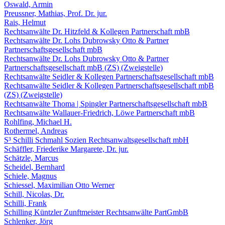
Oswald, Armin
Preussner, Mathias, Prof. Dr. jur.
Rais, Helmut
Rechtsanwälte Dr. Hitzfeld & Kollegen Partnerschaft mbB
Rechtsanwälte Dr. Lohs Dubrowsky Otto & Partner
Partnerschaftsgesellschaft mbB
Rechtsanwälte Dr. Lohs Dubrowsky Otto & Partner
Partnerschaftsgesellschaft mbB (ZS) (Zweigstelle)
Rechtsanwälte Seidler & Kollegen Partnerschaftsgesellschaft mbB
Rechtsanwälte Seidler & Kollegen Partnerschaftsgesellschaft mbB
(ZS) (Zweigstelle)
Rechtsanwälte Thoma | Spingler Partnerschaftsgesellschaft mbB
Rechtsanwälte Wallauer-Friedrich, Löwe Partnerschaft mbB
Rohlfing, Michael H.
Rothermel, Andreas
S³ Schilli Schmahl Sozien Rechtsanwaltsgesellschaft mbH
Schäffler, Friederike Margarete, Dr. jur.
Schätzle, Marcus
Scheidel, Bernhard
Schiele, Magnus
Schiessel, Maximilian Otto Werner
Schill, Nicolas, Dr.
Schilli, Frank
Schilling Küntzler Zunftmeister Rechtsanwälte PartGmbB
Schlenker, Jörg