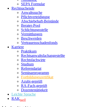
SEPA Formular
Rechtsuchende
Anwaltssuche
Pflichtverteidigung
Abschiebehaft-Beistände
Berater-Pool
Schlichtungsstelle
Vermittlungen
Beschwerden
Vertrauensschadenfonds
Karriere
Praktikum
Rechtsanwalts­fachangestellte
Rechtsfachwirte
Studium
Referendariat
Seminarprogramm
Fortbildungszertifikat
Azubi-geprüft
RA-Fach-geprüft
Dozententätigkeit
Leichte Sprache
RAK
tuell