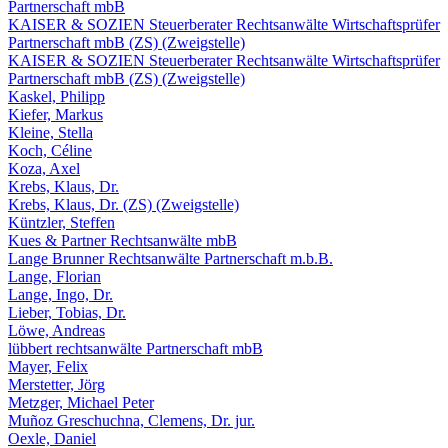
Partnerschaft mbB
KAISER & SOZIEN Steuerberater Rechtsanwälte Wirtschaftsprüfer
Partnerschaft mbB (ZS) (Zweigstelle)
KAISER & SOZIEN Steuerberater Rechtsanwälte Wirtschaftsprüfer
Partnerschaft mbB (ZS) (Zweigstelle)
Kaskel, Philipp
Kiefer, Markus
Kleine, Stella
Koch, Céline
Koza, Axel
Krebs, Klaus, Dr.
Krebs, Klaus, Dr. (ZS) (Zweigstelle)
Küntzler, Steffen
Kues & Partner Rechtsanwälte mbB
Lange Brunner Rechtsanwälte Partnerschaft m.b.B.
Lange, Florian
Lange, Ingo, Dr.
Lieber, Tobias, Dr.
Löwe, Andreas
lübbert rechtsanwälte Partnerschaft mbB
Mayer, Felix
Merstetter, Jörg
Metzger, Michael Peter
Muñoz Greschuchna, Clemens, Dr. jur.
Oexle, Daniel