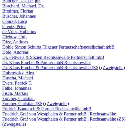
Böttcher, Till, Dr. jur.
Borchard, Michael, Dr.
Broßmer, Florian
Büscher, Johannes
Conrad, Luca
Creutz, Peter
de Vries, Hubertus
Diebow, Jörg
Diez, Andreas
Dohle Simon Schurig Tilgener Partnerschaftsgesellschaft mbB
Dold, Andreas
Dr. Fettweis & Sozien Rechtsanwälte Partnerschaft mbB
Dr. Klaus Froebel & Partner mbB Rechtsanwälte
Dr. Klaus Froebel & Partner mbB Rechtsanwälte (ZS) (Zweigstelle)
Dubrowsky, Alex
Duscha, Michael
Evers, Patrick T.
Falke, Johannes
Fisch, Markus
Forcher, Christian
Forcher, Christian (ZS) (Zweigstelle)
Fridrich Bannasch & Partner Rechtsanwälte mbB
Friedrich Graf von Westphalen & Partner mbB | Rechtsanwälte
Friedrich Graf von Westphalen & Partner mbB | Rechtsanwälte (ZS)
(Zweigstelle)