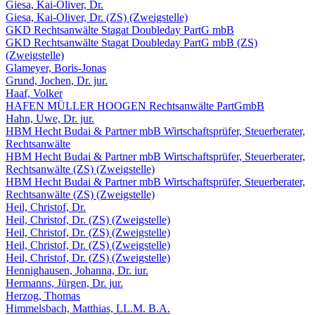
Giesa, Kai-Oliver, Dr.
Giesa, Kai-Oliver, Dr. (ZS) (Zweigstelle)
GKD Rechtsanwälte Stagat Doubleday PartG mbB
GKD Rechtsanwälte Stagat Doubleday PartG mbB (ZS)
(Zweigstelle)
Glameyer, Boris-Jonas
Grund, Jochen, Dr. jur.
Haaf, Volker
HAFEN MÜLLER HOOGEN Rechtsanwälte PartGmbB
Hahn, Uwe, Dr. jur.
HBM Hecht Budai & Partner mbB Wirtschaftsprüfer, Steuerberater,
Rechtsanwälte
HBM Hecht Budai & Partner mbB Wirtschaftsprüfer, Steuerberater,
Rechtsanwälte (ZS) (Zweigstelle)
HBM Hecht Budai & Partner mbB Wirtschaftsprüfer, Steuerberater,
Rechtsanwälte (ZS) (Zweigstelle)
Heil, Christof, Dr.
Heil, Christof, Dr. (ZS) (Zweigstelle)
Heil, Christof, Dr. (ZS) (Zweigstelle)
Heil, Christof, Dr. (ZS) (Zweigstelle)
Heil, Christof, Dr. (ZS) (Zweigstelle)
Hennighausen, Johanna, Dr. iur.
Hermanns, Jürgen, Dr. jur.
Herzog, Thomas
Himmelsbach, Matthias, LL.M. B.A.