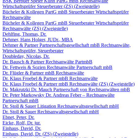
BSK Berbuer Speier Kuhn PartG mbB Rechtsanwälte
Wirtschaftsprüfer Steuerberater (ZS) (Zweigstelle)
Bücheler & Kollegen PartG mbB Steuerberater Wirtschaftsprüfer
Rechtsanwälte
Bücheler & Kollegen PartG mbB Steuerberater Wirtschaftsprüfer
Rechtsanwälte (ZS) (Zweigstelle)
Dehlfing, Thomas, Dr.
Dehmer, Hans Holger, JUDr., MBA
Dehmer & Partner Partnerschaftsgesellschaft mbB Rechtsanwälte,
Wirtschaftsprüfer, Steuerberater
Doubleday, Nicolas, Dr.
Dr. Bausch & Partner Rechtsanwälte PartmbB
Dr. Fettweis & Sozien Rechtsanwälte Partnerschaft mbB
Dr. Flügler & Partner mbB Rechtsanwälte
Dr. Klaus Froebel & Partner mbB Rechtsanwälte
Dr. Klaus Froebel & Partner mbB Rechtsanwälte (ZS) (Zweigstelle)
Dr. Makrutzki Dr. Mauch Partnerschaft von Rechtsanwälten mbB
Dr. Peter Markowsky Dr. Andreas Feber – Rechtsanwälte
Partnerschaft mbB
Dr. Stoll & Sauer Litigation Rechtsanwaltsgesellschaft mbH
Dr. Stoll & Sauer Rechtsanwaltsgesellschaft mbH
Ebnet, Peter, Dr.
Eicke, Rolf, Dr. jur.
Einhaus, David, Dr.
Einhaus, David, Dr. (ZS) (Zweigstelle)