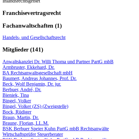
Inlandsrechtsgebiet
Franchisevertragsrecht
Fachanwaltschaften (1)
Handels- und Gesellschaftsrecht
Mitglieder (141)
Anwaltskanzlei Dr. Willi Thoma und Partner PartG mbB
Armbruster, Ekkehard, Dr.
BA Rechtsanwaltsgesellschaft mbH
Baumert, Andreas Johannes, Prof. Dr.
Beck, Wolf Benjamin, Dr. jur.
Berbuer, André, Dr.
Bieniek, Tina
Bingel, Volker
Bingel, Volker (ZS) (Zweigstelle)
Bock, Rüdiger
Braun, Martin, Dr.
Braune, Florian, LL.M.
BSK Berbuer Speier Kuhn PartG mbB Rechtsanwälte
Wirtschaftsprüfer Steuerberater