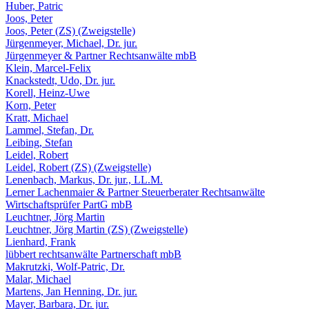
Huber, Patric
Joos, Peter
Joos, Peter (ZS) (Zweigstelle)
Jürgenmeyer, Michael, Dr. jur.
Jürgenmeyer & Partner Rechtsanwälte mbB
Klein, Marcel-Felix
Knackstedt, Udo, Dr. jur.
Korell, Heinz-Uwe
Korn, Peter
Kratt, Michael
Lammel, Stefan, Dr.
Leibing, Stefan
Leidel, Robert
Leidel, Robert (ZS) (Zweigstelle)
Lenenbach, Markus, Dr. jur., LL.M.
Lerner Lachenmaier & Partner Steuerberater Rechtsanwälte
Wirtschaftsprüfer PartG mbB
Leuchtner, Jörg Martin
Leuchtner, Jörg Martin (ZS) (Zweigstelle)
Lienhard, Frank
lübbert rechtsanwälte Partnerschaft mbB
Makrutzki, Wolf-Patric, Dr.
Malar, Michael
Martens, Jan Henning, Dr. jur.
Mayer, Barbara, Dr. jur.