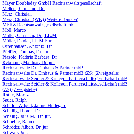
Mayer Doubleday GmbH Rechtsanwaltsgesellschaft
Mellein, Christine, Dr.
Merz, Christian
Merz, Christian (WK) (Weitere Kanzlei)
MERZ Rechtsanwaltsgesellschaft mbH
Moll, Marco
Müller, Christian, Dr., LL.M.
Müller, Daniel, LL.M.Eur.
Offenhausen, Antonio, Dr.
Pfeiffer, Thomas, Dr. jur.
Piazolo, Kathrin Barbara, Dr.
Rebmann, Matthias, Dr. jur.
Rechtsanwälte Dr. Einhaus & Partner mbB
Rechtsanwälte Dr. Einhaus & Partner mbB (ZS) (Zweigstelle)
Rechtsanwälte Seidler & Kollegen Partnerschaftsgesellschaft mbB
Rechtsanwälte Seidler & Kollegen Partnerschaftsgesellschaft mbB
(ZS) (Zweigstelle)
Rothe, Moritz
Sauer, Ralph
Schäfer-Wilpert, Janine Hildegard
Schällig, Hagen, Dr.
Schällig, Julia M., Dr. jur.
Schneble, Rainer
Schröder, Albert, Dr. jur.
Schwab, Julia