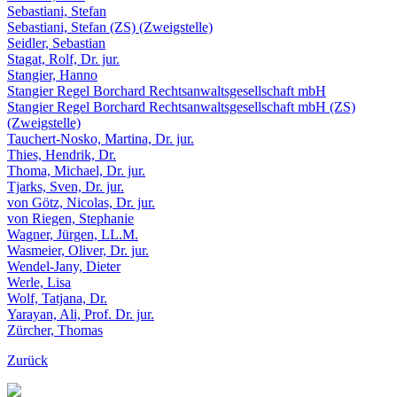
Sebastiani, Stefan
Sebastiani, Stefan (ZS) (Zweigstelle)
Seidler, Sebastian
Stagat, Rolf, Dr. jur.
Stangier, Hanno
Stangier Regel Borchard Rechtsanwaltsgesellschaft mbH
Stangier Regel Borchard Rechtsanwaltsgesellschaft mbH (ZS)
(Zweigstelle)
Tauchert-Nosko, Martina, Dr. jur.
Thies, Hendrik, Dr.
Thoma, Michael, Dr. jur.
Tjarks, Sven, Dr. jur.
von Götz, Nicolas, Dr. jur.
von Riegen, Stephanie
Wagner, Jürgen, LL.M.
Wasmeier, Oliver, Dr. jur.
Wendel-Jany, Dieter
Werle, Lisa
Wolf, Tatjana, Dr.
Yarayan, Ali, Prof. Dr. jur.
Zürcher, Thomas
Zurück