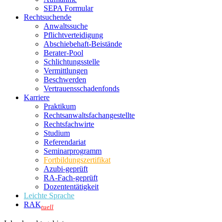
SEPA Formular
Rechtsuchende
Anwaltssuche
Pflichtverteidigung
Abschiebehaft-Beistände
Berater-Pool
Schlichtungsstelle
Vermittlungen
Beschwerden
Vertrauensschadenfonds
Karriere
Praktikum
Rechtsanwalts­fachangestellte
Rechtsfachwirte
Studium
Referendariat
Seminarprogramm
Fortbildungszertifikat
Azubi-geprüft
RA-Fach-geprüft
Dozententätigkeit
Leichte Sprache
RAK
tuell