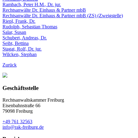
Rambach, Peter H.M., Dr. jur.
Rechtsanwälte Dr. Einhaus & Partner mbB
Rechtsanwälte Dr. Einhaus & Partner mbB (ZS) (Zweigstelle)
Riepl, Frank, Dr.
Rudolph, Sebastian Thomas
Salar, Susan
Schubert, Andreas, Dr.
Seibt, Bettina
Stagat, Rolf, Dr. jur.
Wilcken, Stephan
Zurück
Geschäftsstelle
Rechtsanwaltskammer Freiburg
Eisenbahnstraße 66
79098 Freiburg
+49 761 32563
info@rak-freiburg.de