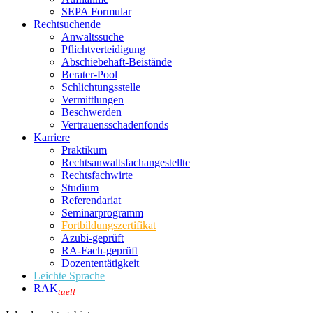
SEPA Formular
Rechtsuchende
Anwaltssuche
Pflichtverteidigung
Abschiebehaft-Beistände
Berater-Pool
Schlichtungsstelle
Vermittlungen
Beschwerden
Vertrauensschadenfonds
Karriere
Praktikum
Rechtsanwalts­fachangestellte
Rechtsfachwirte
Studium
Referendariat
Seminarprogramm
Fortbildungszertifikat
Azubi-geprüft
RA-Fach-geprüft
Dozententätigkeit
Leichte Sprache
RAK
tuell