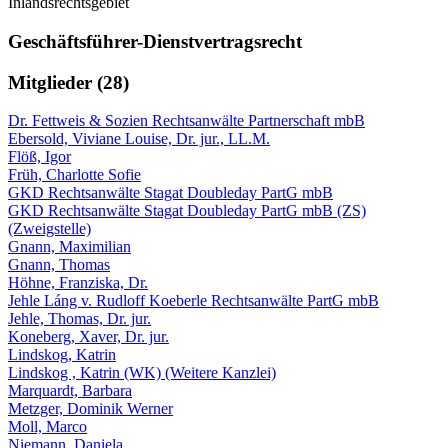
Inlandsrechtsgebiet
Geschäftsführer-Dienstvertragsrecht
Mitglieder (28)
Dr. Fettweis & Sozien Rechtsanwälte Partnerschaft mbB
Ebersold, Viviane Louise, Dr. jur., LL.M.
Flöß, Igor
Früh, Charlotte Sofie
GKD Rechtsanwälte Stagat Doubleday PartG mbB
GKD Rechtsanwälte Stagat Doubleday PartG mbB (ZS)
(Zweigstelle)
Gnann, Maximilian
Gnann, Thomas
Höhne, Franziska, Dr.
Jehle Láng v. Rudloff Koeberle Rechtsanwälte PartG mbB
Jehle, Thomas, Dr. jur.
Koneberg, Xaver, Dr. jur.
Lindskog, Katrin
Lindskog , Katrin (WK) (Weitere Kanzlei)
Marquardt, Barbara
Metzger, Dominik Werner
Moll, Marco
Niemann, Daniela