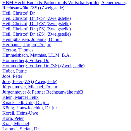
HBM Hecht Budai & Partner mbB Wirtschaftsprüfer, Steuerberater,
Rechtsanwälte (ZS) (Zweigstelle)
Heil, Christof, Dr.
Heil, Christof, Dr. (ZS) (Zweigstelle)
Heil, Christof, Dr. (ZS) (Zweigstelle)
Heil, Christof, Dr. (ZS) (Zweigstelle)
Heil, Christof, Dr. (ZS) (Zweigstelle)
Hennighausen, Johanna, Dr. iur.
Hermanns, Jürgen, Dr. jur.
Herzog, Thomas
Himmelsbach, Matthias, LL.M. B.A.
Hommerberg, Volker, Dr.
Hommerberg, Volker, Dr. (ZS) (Zweigstelle)
Huber, Patric
Joos, Peter
Joos, Peter (ZS) (Zweigstelle)
Jürgenmeyer, Michael, Dr. jur.
Jürgenmeyer & Partner Rechtsanwälte mbB
Klein, Marcel-Felix
Knackstedt, Udo, Dr. jur.
König, Hans-Joachim, Dr. jur.
Korell, Heinz-Uwe
Korn, Peter
Kratt, Michael
Lammel, Stefan, Dr.