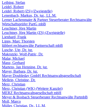
Leibing, Stefan
Leidel, Robert
Leidel, Robert (ZS) (Zweigstelle)
Lenenbach, Markus, Dr. jur., LL.M.
Lerner Lachenmaier & Partner Steuerberater Rechtsanwälte
Wirtschaftsprüfer PartG mbB
Leuchtner, Jörg Martin
Leuchtner, Jörg Martin (ZS) (Zweigstelle)
Lienhard, Frank
Lipps, Marc Thorsten
lübbert rechtsanwälte Partnerschaft mbB
Lusche, Ute, Dr. jur.
Makrutzki, Wolf-Patric, Dr.
Malar, Michael
Manz, Gerhard
Martens, Jan Henning, Dr. jur.
Mayer, Barbara, Dr. jur.
Mayer Doubleday GmbH Rechtsanwaltsgesellschaft
Mellein, Christine, Dr.
Merz, Christian
Merz, Christian (WK) (Weitere Kanzlei)
MERZ Rechtsanwaltsgesellschaft mbH
Meyer & Bosbach Steuerberater Rechtsanwälte PartmbB
Moll, Marco
Müller, Christian, Dr., LL.M.