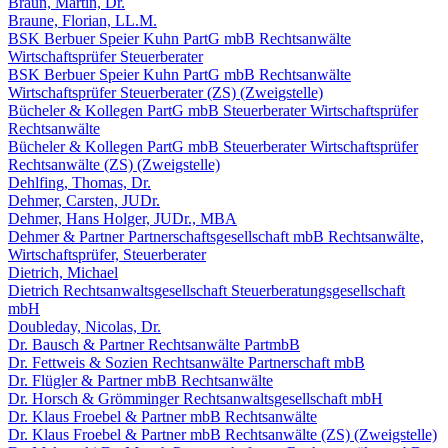
Braun, Martin, Dr.
Braune, Florian, LL.M.
BSK Berbuer Speier Kuhn PartG mbB Rechtsanwälte
Wirtschaftsprüfer Steuerberater
BSK Berbuer Speier Kuhn PartG mbB Rechtsanwälte
Wirtschaftsprüfer Steuerberater (ZS) (Zweigstelle)
Bücheler & Kollegen PartG mbB Steuerberater Wirtschaftsprüfer
Rechtsanwälte
Bücheler & Kollegen PartG mbB Steuerberater Wirtschaftsprüfer
Rechtsanwälte (ZS) (Zweigstelle)
Dehlfing, Thomas, Dr.
Dehmer, Carsten, JUDr.
Dehmer, Hans Holger, JUDr., MBA
Dehmer & Partner Partnerschaftsgesellschaft mbB Rechtsanwälte,
Wirtschaftsprüfer, Steuerberater
Dietrich, Michael
Dietrich Rechtsanwaltsgesellschaft Steuerberatungsgesellschaft
mbH
Doubleday, Nicolas, Dr.
Dr. Bausch & Partner Rechtsanwälte PartmbB
Dr. Fettweis & Sozien Rechtsanwälte Partnerschaft mbB
Dr. Flügler & Partner mbB Rechtsanwälte
Dr. Horsch & Grömminger Rechtsanwaltsgesellschaft mbH
Dr. Klaus Froebel & Partner mbB Rechtsanwälte
Dr. Klaus Froebel & Partner mbB Rechtsanwälte (ZS) (Zweigstelle)