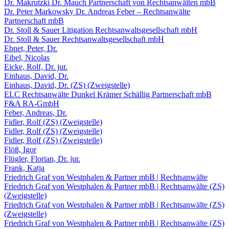
Dr. Makrutzki Dr. Mauch Partnerschaft von Rechtsanwälten mbB
Dr. Peter Markowsky Dr. Andreas Feber – Rechtsanwälte
Partnerschaft mbB
Dr. Stoll & Sauer Litigation Rechtsanwaltsgesellschaft mbH
Dr. Stoll & Sauer Rechtsanwaltsgesellschaft mbH
Ebnet, Peter, Dr.
Eibel, Nicolas
Eicke, Rolf, Dr. jur.
Einhaus, David, Dr.
Einhaus, David, Dr. (ZS) (Zweigstelle)
ELC Rechtsanwälte Dunkel Krämer Schällig Partnerschaft mbB
F&A RA-GmbH
Feber, Andreas, Dr.
Fidler, Rolf (ZS) (Zweigstelle)
Fidler, Rolf (ZS) (Zweigstelle)
Fidler, Rolf (ZS) (Zweigstelle)
Flöß, Igor
Flügler, Florian, Dr. jur.
Frank, Katja
Friedrich Graf von Westphalen & Partner mbB | Rechtsanwälte
Friedrich Graf von Westphalen & Partner mbB | Rechtsanwälte (ZS)
(Zweigstelle)
Friedrich Graf von Westphalen & Partner mbB | Rechtsanwälte (ZS)
(Zweigstelle)
Friedrich Graf von Westphalen & Partner mbB | Rechtsanwälte (ZS)