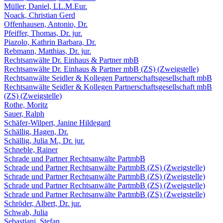
Müller, Daniel, LL.M.Eur.
Noack, Christian Gerd
Offenhausen, Antonio, Dr.
Pfeiffer, Thomas, Dr. jur.
Piazolo, Kathrin Barbara, Dr.
Rebmann, Matthias, Dr. jur.
Rechtsanwälte Dr. Einhaus & Partner mbB
Rechtsanwälte Dr. Einhaus & Partner mbB (ZS) (Zweigstelle)
Rechtsanwälte Seidler & Kollegen Partnerschaftsgesellschaft mbB
Rechtsanwälte Seidler & Kollegen Partnerschaftsgesellschaft mbB
(ZS) (Zweigstelle)
Rothe, Moritz
Sauer, Ralph
Schäfer-Wilpert, Janine Hildegard
Schällig, Hagen, Dr.
Schällig, Julia M., Dr. jur.
Schneble, Rainer
Schrade und Partner Rechtsanwälte PartmbB
Schrade und Partner Rechtsanwälte PartmbB (ZS) (Zweigstelle)
Schrade und Partner Rechtsanwälte PartmbB (ZS) (Zweigstelle)
Schrade und Partner Rechtsanwälte PartmbB (ZS) (Zweigstelle)
Schrade und Partner Rechtsanwälte PartmbB (ZS) (Zweigstelle)
Schröder, Albert, Dr. jur.
Schwab, Julia
Sebastiani, Stefan