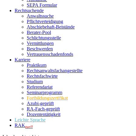
SEPA Formular
Rechtsuchende
Anwaltssuche
Pflichtverteidigung
Abschiebehaft-Beistände
Berater-Pool
Schlichtungsstelle
Vermittlungen
Beschwerden
Vertrauensschadenfonds
Karriere
Praktikum
Rechtsanwalts­fachangestellte
Rechtsfachwirte
Studium
Referendariat
Seminarprogramm
Fortbildungszertifikat
Azubi-geprüft
RA-Fach-geprüft
Dozententätigkeit
Leichte Sprache
RAK
tuell