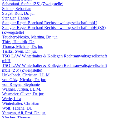
Sebastiani, Stefan (ZS) (Zweigstelle)
Seidler, Sebastian
Stagat, Rolf, Dr. jur.
Stangier, Hanno
Stangier Regel Borchard Rechtsanwaltsgesellschaft mbH
Stangier Regel Borchard Rechtsanwaltsgesellschaft mbH (ZS)
(Zweigstelle)
Tauchert-Nosko, Martina, Dr. jur.
Thies, Hendrik, Dr.
Thoma, Michael, Dr. jur.
Tjarks, Sven, Dr. jur.
TSO LAW Winterhalter & Kollegen Rechtsanwaltsgesellschaft
mbH
TSO LAW Winterhalter & Kollegen Rechtsanwaltsgesellschaft
mbH (ZS) (Zweigstelle)
Unkelbach, Christian, LL.M.
von Götz, Nicolas, Dr. jur.
von Riegen, Stephanie
Wagner, Jürgen, LL.M.
Wasmeier, Oliver, Dr. jur.
Werle, Lisa
Winterhalter, Christian
Wolf, Tatjana, Dr.
Yarayan, Ali, Prof. Dr. jur.
Zürcher, Thomas