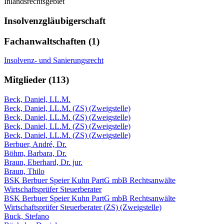
Inlandsrechtsgebiet
Insolvenzgläubigerschaft
Fachanwaltschaften (1)
Insolvenz- und Sanierungsrecht
Mitglieder (113)
Beck, Daniel, LL.M.
Beck, Daniel, LL.M. (ZS) (Zweigstelle)
Beck, Daniel, LL.M. (ZS) (Zweigstelle)
Beck, Daniel, LL.M. (ZS) (Zweigstelle)
Beck, Daniel, LL.M. (ZS) (Zweigstelle)
Berbuer, André, Dr.
Böhm, Barbara, Dr.
Braun, Eberhard, Dr. jur.
Braun, Thilo
BSK Berbuer Speier Kuhn PartG mbB Rechtsanwälte
Wirtschaftsprüfer Steuerberater
BSK Berbuer Speier Kuhn PartG mbB Rechtsanwälte
Wirtschaftsprüfer Steuerberater (ZS) (Zweigstelle)
Buck, Stefano