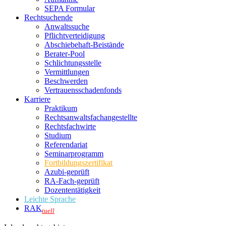
SEPA Formular
Rechtsuchende
Anwaltssuche
Pflichtverteidigung
Abschiebehaft-Beistände
Berater-Pool
Schlichtungsstelle
Vermittlungen
Beschwerden
Vertrauensschadenfonds
Karriere
Praktikum
Rechtsanwalts­fachangestellte
Rechtsfachwirte
Studium
Referendariat
Seminarprogramm
Fortbildungszertifikat
Azubi-geprüft
RA-Fach-geprüft
Dozententätigkeit
Leichte Sprache
RAK
tuell