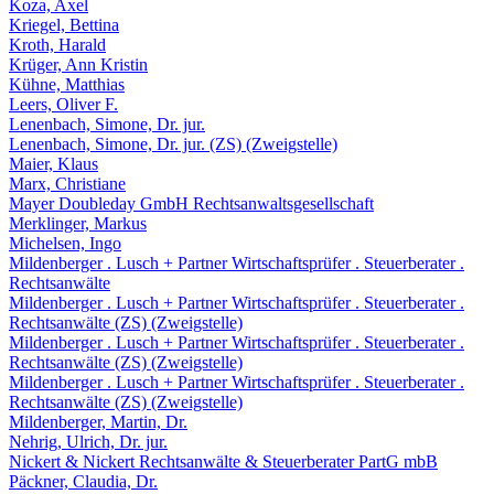
Koza, Axel
Kriegel, Bettina
Kroth, Harald
Krüger, Ann Kristin
Kühne, Matthias
Leers, Oliver F.
Lenenbach, Simone, Dr. jur.
Lenenbach, Simone, Dr. jur. (ZS) (Zweigstelle)
Maier, Klaus
Marx, Christiane
Mayer Doubleday GmbH Rechtsanwaltsgesellschaft
Merklinger, Markus
Michelsen, Ingo
Mildenberger . Lusch + Partner Wirtschaftsprüfer . Steuerberater .
Rechtsanwälte
Mildenberger . Lusch + Partner Wirtschaftsprüfer . Steuerberater .
Rechtsanwälte (ZS) (Zweigstelle)
Mildenberger . Lusch + Partner Wirtschaftsprüfer . Steuerberater .
Rechtsanwälte (ZS) (Zweigstelle)
Mildenberger . Lusch + Partner Wirtschaftsprüfer . Steuerberater .
Rechtsanwälte (ZS) (Zweigstelle)
Mildenberger, Martin, Dr.
Nehrig, Ulrich, Dr. jur.
Nickert & Nickert Rechtsanwälte & Steuerberater PartG mbB
Päckner, Claudia, Dr.