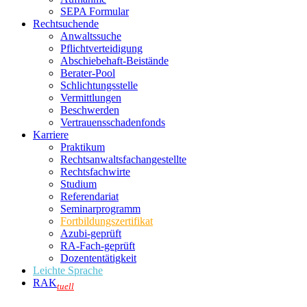
SEPA Formular
Rechtsuchende
Anwaltssuche
Pflichtverteidigung
Abschiebehaft-Beistände
Berater-Pool
Schlichtungsstelle
Vermittlungen
Beschwerden
Vertrauensschadenfonds
Karriere
Praktikum
Rechtsanwalts­fachangestellte
Rechtsfachwirte
Studium
Referendariat
Seminarprogramm
Fortbildungszertifikat
Azubi-geprüft
RA-Fach-geprüft
Dozententätigkeit
Leichte Sprache
RAK
tuell