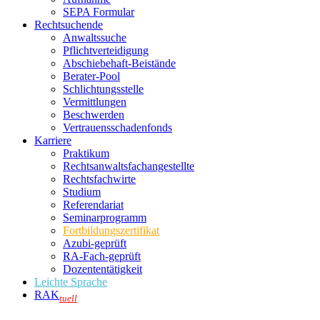
SEPA Formular
Rechtsuchende
Anwaltssuche
Pflichtverteidigung
Abschiebehaft-Beistände
Berater-Pool
Schlichtungsstelle
Vermittlungen
Beschwerden
Vertrauensschadenfonds
Karriere
Praktikum
Rechtsanwalts­fachangestellte
Rechtsfachwirte
Studium
Referendariat
Seminarprogramm
Fortbildungszertifikat
Azubi-geprüft
RA-Fach-geprüft
Dozententätigkeit
Leichte Sprache
RAK
tuell