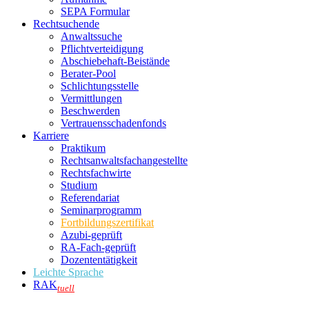
SEPA Formular
Rechtsuchende
Anwaltssuche
Pflichtverteidigung
Abschiebehaft-Beistände
Berater-Pool
Schlichtungsstelle
Vermittlungen
Beschwerden
Vertrauensschadenfonds
Karriere
Praktikum
Rechtsanwalts­fachangestellte
Rechtsfachwirte
Studium
Referendariat
Seminarprogramm
Fortbildungszertifikat
Azubi-geprüft
RA-Fach-geprüft
Dozententätigkeit
Leichte Sprache
RAK
tuell