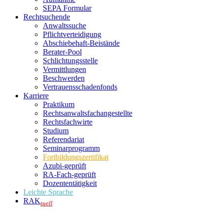
SEPA Formular
Rechtsuchende
Anwaltssuche
Pflichtverteidigung
Abschiebehaft-Beistände
Berater-Pool
Schlichtungsstelle
Vermittlungen
Beschwerden
Vertrauensschadenfonds
Karriere
Praktikum
Rechtsanwalts­fachangestellte
Rechtsfachwirte
Studium
Referendariat
Seminarprogramm
Fortbildungszertifikat
Azubi-geprüft
RA-Fach-geprüft
Dozententätigkeit
Leichte Sprache
RAK
tuell