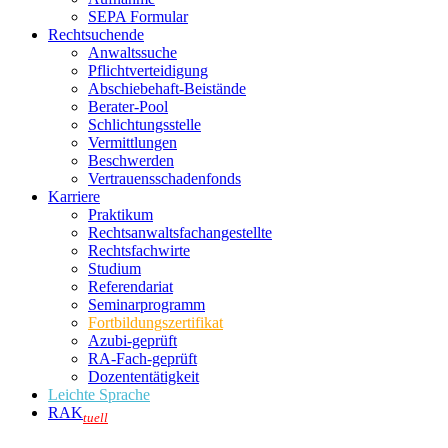
SEPA Formular
Rechtsuchende
Anwaltssuche
Pflichtverteidigung
Abschiebehaft-Beistände
Berater-Pool
Schlichtungsstelle
Vermittlungen
Beschwerden
Vertrauensschadenfonds
Karriere
Praktikum
Rechtsanwalts­fachangestellte
Rechtsfachwirte
Studium
Referendariat
Seminarprogramm
Fortbildungszertifikat
Azubi-geprüft
RA-Fach-geprüft
Dozententätigkeit
Leichte Sprache
RAK
tuell