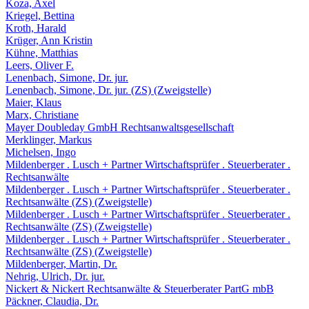
Koza, Axel
Kriegel, Bettina
Kroth, Harald
Krüger, Ann Kristin
Kühne, Matthias
Leers, Oliver F.
Lenenbach, Simone, Dr. jur.
Lenenbach, Simone, Dr. jur. (ZS) (Zweigstelle)
Maier, Klaus
Marx, Christiane
Mayer Doubleday GmbH Rechtsanwaltsgesellschaft
Merklinger, Markus
Michelsen, Ingo
Mildenberger . Lusch + Partner Wirtschaftsprüfer . Steuerberater .
Rechtsanwälte
Mildenberger . Lusch + Partner Wirtschaftsprüfer . Steuerberater .
Rechtsanwälte (ZS) (Zweigstelle)
Mildenberger . Lusch + Partner Wirtschaftsprüfer . Steuerberater .
Rechtsanwälte (ZS) (Zweigstelle)
Mildenberger . Lusch + Partner Wirtschaftsprüfer . Steuerberater .
Rechtsanwälte (ZS) (Zweigstelle)
Mildenberger, Martin, Dr.
Nehrig, Ulrich, Dr. jur.
Nickert & Nickert Rechtsanwälte & Steuerberater PartG mbB
Päckner, Claudia, Dr.