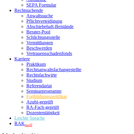
SEPA Formular
Rechtsuchende
Anwaltssuche
Pflichtverteidigung
Abschiebehaft-Beistände
Berater-Pool
Schlichtungsstelle
Vermittlungen
Beschwerden
Vertrauensschadenfonds
Karriere
Praktikum
Rechtsanwalts­fachangestellte
Rechtsfachwirte
Studium
Referendariat
Seminarprogramm
Fortbildungszertifikat
Azubi-geprüft
RA-Fach-geprüft
Dozententätigkeit
Leichte Sprache
RAK
tuell