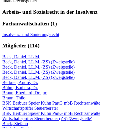
Inlandsrechtsgebiet
Arbeits- und Sozialrecht in der Insolvenz
Fachanwaltschaften (1)
Insolvenz- und Sanierungsrecht
Mitglieder (114)
Beck, Daniel, LL.M.
Beck, Daniel, LL.M. (ZS) (Zweigstelle)
Beck, Daniel, LL.M. (ZS) (Zweigstelle)
Beck, Daniel, LL.M. (ZS) (Zweigstelle)
Beck, Daniel, LL.M. (ZS) (Zweigstelle)
Berbuer, André, Dr.
Böhm, Barbara, Dr.
Braun, Eberhard, Dr. jur.
Braun, Thilo
BSK Berbuer Speier Kuhn PartG mbB Rechtsanwälte
Wirtschaftsprüfer Steuerberater
BSK Berbuer Speier Kuhn PartG mbB Rechtsanwälte
Wirtschaftsprüfer Steuerberater (ZS) (Zweigstelle)
Buck, Stefano