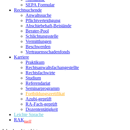
SEPA Formular
Rechtsuchende
Anwaltssuche
Pflichtverteidigung
Abschiebehaft-Beistände
Berater-Pool
Schlichtungsstelle
Vermittlungen
Beschwerden
Vertrauensschadenfonds
Karriere
Praktikum
Rechtsanwalts­fachangestellte
Rechtsfachwirte
Studium
Referendariat
Seminarprogramm
Fortbildungszertifikat
Azubi-geprüft
RA-Fach-geprüft
Dozententätigkeit
Leichte Sprache
RAK
tuell