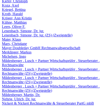
Kiefer, Christoph
Koza, Axel
Kriegel, Bettina
Kroth, Harald
Krüger, Ann Kristin
Kühne, Matthias
Leers, Oliver F.
Lenenbach, Simone, Dr. jur.
Lenenbach, Simone, Dr. jur. (ZS) (Zweigstelle)
Maier, Klaus
Marx, Christiane
Mayer Doubleday GmbH Rechtsanwaltsgesellschaft
Merklinger, Markus
Michelsen, Ingo
Mildenberger . Lusch + Partner Wirtschaftsprüfer . Steuerberater .
Rechtsanwälte
Mildenberger . Lusch + Partner Wirtschaftsprüfer . Steuerberater .
Rechtsanwälte (ZS) (Zweigstelle)
Mildenberger . Lusch + Partner Wirtschaftsprüfer . Steuerberater .
Rechtsanwälte (ZS) (Zweigstelle)
Mildenberger . Lusch + Partner Wirtschaftsprüfer . Steuerberater .
Rechtsanwälte (ZS) (Zweigstelle)
Mildenberger, Martin, Dr.
Nehrig, Ulrich, Dr. jur.
Nickert & Nickert Rechtsanwälte & Steuerberater PartG mbB