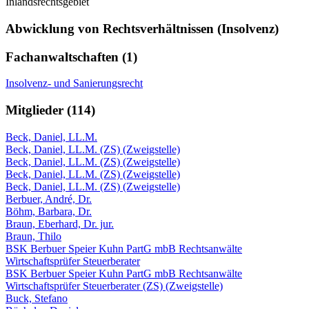
Inlandsrechtsgebiet
Abwicklung von Rechtsverhältnissen (Insolvenz)
Fachanwaltschaften (1)
Insolvenz- und Sanierungsrecht
Mitglieder (114)
Beck, Daniel, LL.M.
Beck, Daniel, LL.M. (ZS) (Zweigstelle)
Beck, Daniel, LL.M. (ZS) (Zweigstelle)
Beck, Daniel, LL.M. (ZS) (Zweigstelle)
Beck, Daniel, LL.M. (ZS) (Zweigstelle)
Berbuer, André, Dr.
Böhm, Barbara, Dr.
Braun, Eberhard, Dr. jur.
Braun, Thilo
BSK Berbuer Speier Kuhn PartG mbB Rechtsanwälte
Wirtschaftsprüfer Steuerberater
BSK Berbuer Speier Kuhn PartG mbB Rechtsanwälte
Wirtschaftsprüfer Steuerberater (ZS) (Zweigstelle)
Buck, Stefano