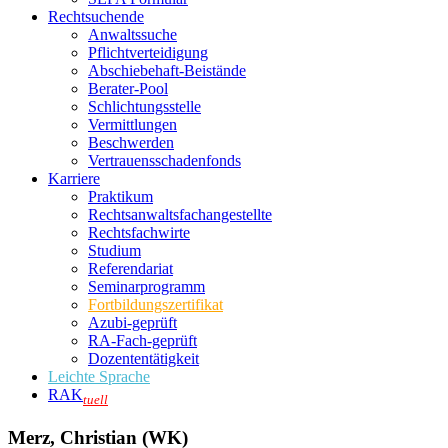
Rechtsuchende
Anwaltssuche
Pflichtverteidigung
Abschiebehaft-Beistände
Berater-Pool
Schlichtungsstelle
Vermittlungen
Beschwerden
Vertrauensschadenfonds
Karriere
Praktikum
Rechtsanwalts­fachangestellte
Rechtsfachwirte
Studium
Referendariat
Seminarprogramm
Fortbildungszertifikat
Azubi-geprüft
RA-Fach-geprüft
Dozententätigkeit
Leichte Sprache
RAK
tuell
Merz, Christian (WK)