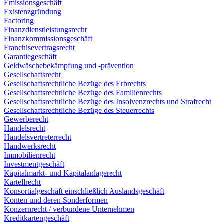
Emissionsgeschäft
Existenzgründung
Factoring
Finanzdienstleistungsrecht
Finanzkommissionsgeschäft
Franchisevertragsrecht
Garantiegeschäft
Geldwäschebekämpfung und -prävention
Gesellschaftsrecht
Gesellschaftsrechtliche Bezüge des Erbrechts
Gesellschaftsrechtliche Bezüge des Familienrechts
Gesellschaftsrechtliche Bezüge des Insolvenzrechts und Strafrecht
Gesellschaftsrechtliche Bezüge des Steuerrechts
Gewerberecht
Handelsrecht
Handelsvertreterrecht
Handwerksrecht
Immobilienrecht
Investmentgeschäft
Kapitalmarkt- und Kapitalanlagerecht
Kartellrecht
Konsortialgeschäft einschließlich Auslandsgeschäft
Konten und deren Sonderformen
Konzernrecht / verbundene Unternehmen
Kreditkartengeschäft