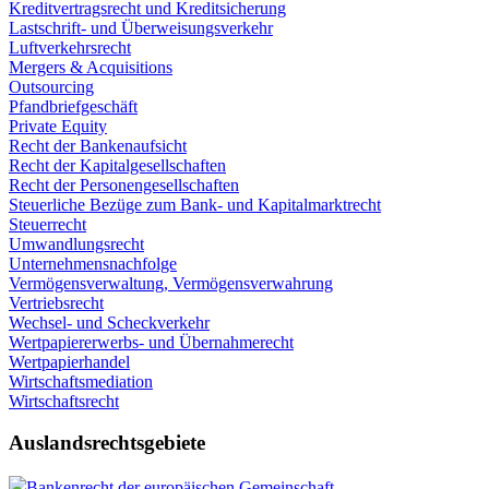
Kreditvertragsrecht und Kreditsicherung
Lastschrift- und Überweisungsverkehr
Luftverkehrsrecht
Mergers & Acquisitions
Outsourcing
Pfandbriefgeschäft
Private Equity
Recht der Bankenaufsicht
Recht der Kapitalgesellschaften
Recht der Personengesellschaften
Steuerliche Bezüge zum Bank- und Kapitalmarktrecht
Steuerrecht
Umwandlungsrecht
Unternehmensnachfolge
Vermögensverwaltung, Vermögensverwahrung
Vertriebsrecht
Wechsel- und Scheckverkehr
Wertpapiererwerbs- und Übernahmerecht
Wertpapierhandel
Wirtschaftsmediation
Wirtschaftsrecht
Auslandsrechtsgebiete
Bankenrecht der europäischen Gemeinschaft