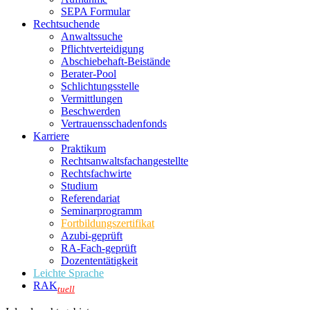
SEPA Formular
Rechtsuchende
Anwaltssuche
Pflichtverteidigung
Abschiebehaft-Beistände
Berater-Pool
Schlichtungsstelle
Vermittlungen
Beschwerden
Vertrauensschadenfonds
Karriere
Praktikum
Rechtsanwalts­fachangestellte
Rechtsfachwirte
Studium
Referendariat
Seminarprogramm
Fortbildungszertifikat
Azubi-geprüft
RA-Fach-geprüft
Dozententätigkeit
Leichte Sprache
RAK
tuell