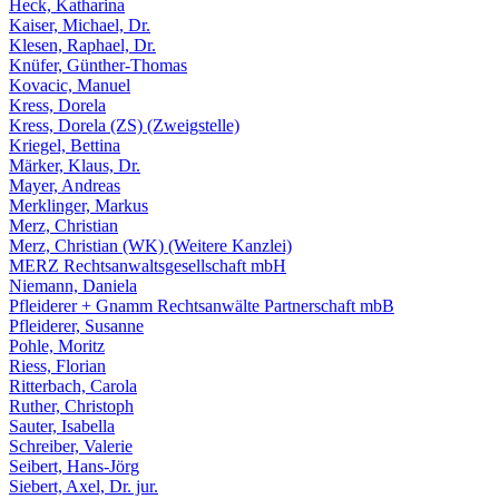
Heck, Katharina
Kaiser, Michael, Dr.
Klesen, Raphael, Dr.
Knüfer, Günther-Thomas
Kovacic, Manuel
Kress, Dorela
Kress, Dorela (ZS) (Zweigstelle)
Kriegel, Bettina
Märker, Klaus, Dr.
Mayer, Andreas
Merklinger, Markus
Merz, Christian
Merz, Christian (WK) (Weitere Kanzlei)
MERZ Rechtsanwaltsgesellschaft mbH
Niemann, Daniela
Pfleiderer + Gnamm Rechtsanwälte Partnerschaft mbB
Pfleiderer, Susanne
Pohle, Moritz
Riess, Florian
Ritterbach, Carola
Ruther, Christoph
Sauter, Isabella
Schreiber, Valerie
Seibert, Hans-Jörg
Siebert, Axel, Dr. jur.