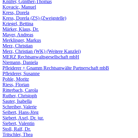
Knüfer, Günther-Thomas
Kovacic, Manuel
Kress, Dorela
Kress, Dorela (ZS) (Zweigstelle)
Kriegel, Bettina
Märker, Klaus, Dr.
Mayer, Andreas
Merklinger, Markus
Merz, Christian
Merz, Christian (WK) (Weitere Kanzlei)
MERZ Rechtsanwaltsgesellschaft mbH
Niemann, Daniela
Pfleiderer + Gnamm Rechtsanwälte Partnerschaft mbB
Pfleiderer, Susanne
Pohle, Moritz
Riess, Florian
Ritterbach, Carola
Ruther, Christoph
Sauter, Isabella
Schreiber, Valerie
Seibert, Hans-Jörg
Siebert, Axel, Dr. jur.
Siebert, Valentin
Stoll, Ralf, Dr.
Tritschler, Thea