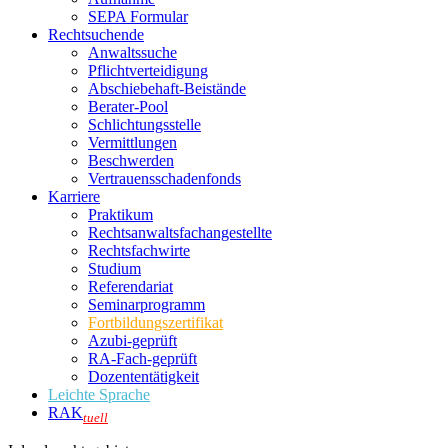
SEPA Formular
Rechtsuchende
Anwaltssuche
Pflichtverteidigung
Abschiebehaft-Beistände
Berater-Pool
Schlichtungsstelle
Vermittlungen
Beschwerden
Vertrauensschadenfonds
Karriere
Praktikum
Rechtsanwalts­fachangestellte
Rechtsfachwirte
Studium
Referendariat
Seminarprogramm
Fortbildungszertifikat
Azubi-geprüft
RA-Fach-geprüft
Dozententätigkeit
Leichte Sprache
RAK
tuell