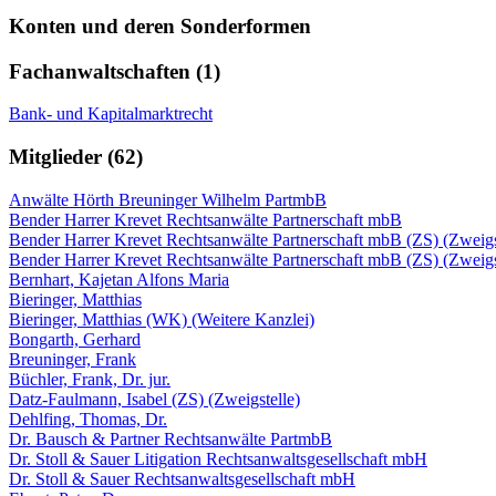
Konten und deren Sonderformen
Fachanwaltschaften (1)
Bank- und Kapitalmarktrecht
Mitglieder (62)
Anwälte Hörth Breuninger Wilhelm PartmbB
Bender Harrer Krevet Rechtsanwälte Partnerschaft mbB
Bender Harrer Krevet Rechtsanwälte Partnerschaft mbB (ZS) (Zweigs
Bender Harrer Krevet Rechtsanwälte Partnerschaft mbB (ZS) (Zweigs
Bernhart, Kajetan Alfons Maria
Bieringer, Matthias
Bieringer, Matthias (WK) (Weitere Kanzlei)
Bongarth, Gerhard
Breuninger, Frank
Büchler, Frank, Dr. jur.
Datz-Faulmann, Isabel (ZS) (Zweigstelle)
Dehlfing, Thomas, Dr.
Dr. Bausch & Partner Rechtsanwälte PartmbB
Dr. Stoll & Sauer Litigation Rechtsanwaltsgesellschaft mbH
Dr. Stoll & Sauer Rechtsanwaltsgesellschaft mbH