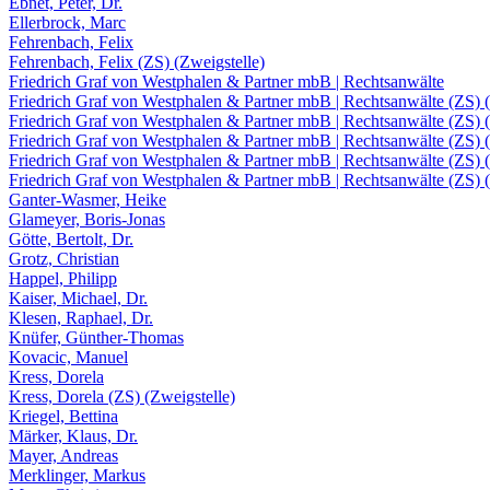
Ebnet, Peter, Dr.
Ellerbrock, Marc
Fehrenbach, Felix
Fehrenbach, Felix (ZS) (Zweigstelle)
Friedrich Graf von Westphalen & Partner mbB | Rechtsanwälte
Friedrich Graf von Westphalen & Partner mbB | Rechtsanwälte (ZS) (
Friedrich Graf von Westphalen & Partner mbB | Rechtsanwälte (ZS) (
Friedrich Graf von Westphalen & Partner mbB | Rechtsanwälte (ZS) (
Friedrich Graf von Westphalen & Partner mbB | Rechtsanwälte (ZS) (
Friedrich Graf von Westphalen & Partner mbB | Rechtsanwälte (ZS) (
Ganter-Wasmer, Heike
Glameyer, Boris-Jonas
Götte, Bertolt, Dr.
Grotz, Christian
Happel, Philipp
Kaiser, Michael, Dr.
Klesen, Raphael, Dr.
Knüfer, Günther-Thomas
Kovacic, Manuel
Kress, Dorela
Kress, Dorela (ZS) (Zweigstelle)
Kriegel, Bettina
Märker, Klaus, Dr.
Mayer, Andreas
Merklinger, Markus