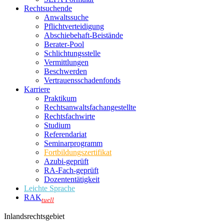
Rechtsuchende
Anwaltssuche
Pflichtverteidigung
Abschiebehaft-Beistände
Berater-Pool
Schlichtungsstelle
Vermittlungen
Beschwerden
Vertrauensschadenfonds
Karriere
Praktikum
Rechtsanwalts­fachangestellte
Rechtsfachwirte
Studium
Referendariat
Seminarprogramm
Fortbildungszertifikat
Azubi-geprüft
RA-Fach-geprüft
Dozententätigkeit
Leichte Sprache
RAK
tuell
Inlandsrechtsgebiet