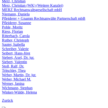
Merz, Christian
Merz, Christian (WK) (Weitere Kanzlei)
MERZ Rechtsanwaltsgesellschaft mbH
Niemann, Daniela
Pfleiderer + Gnamm Rechtsanwälte Partnerschaft mbB
Pfleiderer, Susanne
Pohle, Moritz
Riess, Florian
Ritterbach, Carola
Ruther, Christoph
Sauter, Isabella
Schreiber, Valerie
Seibert, Hans-Jörg
Siebert, Axel, Dr. jur.
Siebert, Valentin
Stoll, Ralf, Dr.
Tritschler, Thea
Weber, Martin, Dr. jur.
Weber, Michael M.
Werner, Janina
Wichmann, Stephan
Winker-Wälde, Helena
Zurück