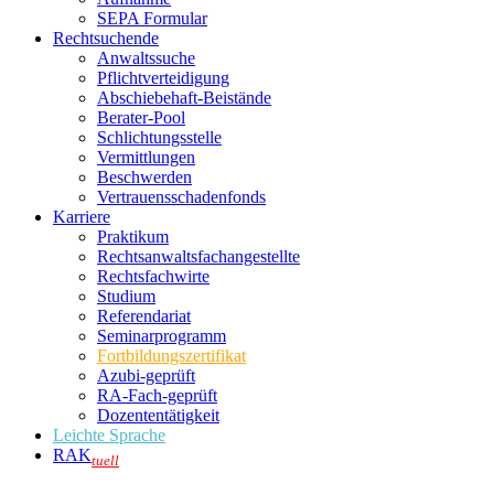
SEPA Formular
Rechtsuchende
Anwaltssuche
Pflichtverteidigung
Abschiebehaft-Beistände
Berater-Pool
Schlichtungsstelle
Vermittlungen
Beschwerden
Vertrauensschadenfonds
Karriere
Praktikum
Rechtsanwalts­fachangestellte
Rechtsfachwirte
Studium
Referendariat
Seminarprogramm
Fortbildungszertifikat
Azubi-geprüft
RA-Fach-geprüft
Dozententätigkeit
Leichte Sprache
RAK
tuell